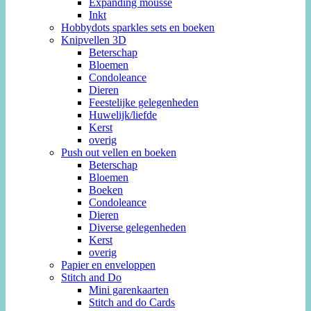
Expanding mousse
Inkt
Hobbydots sparkles sets en boeken
Knipvellen 3D
Beterschap
Bloemen
Condoleance
Dieren
Feestelijke gelegenheden
Huwelijk/liefde
Kerst
overig
Push out vellen en boeken
Beterschap
Bloemen
Boeken
Condoleance
Dieren
Diverse gelegenheden
Kerst
overig
Papier en enveloppen
Stitch and Do
Mini garenkaarten
Stitch and do Cards