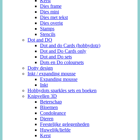
Kerst
Dies frame
Dies mini
Dies met tekst
Dies overig
Stamps
Stencils
Dot and DO
Dot and do Cards (hobbydotz)
Dot and Do Cards only
Dot and Do sets
Dots en Do coloursets
Dotty design
Inkt / expanding mousse
Expanding mousse
Inkt
Hobbydots sparkles sets en boeken
Knipvellen 3D
Beterschap
Bloemen
Condoleance
Dieren
Feestelijke gelegenheden
Huwelijk/liefde
Kerst