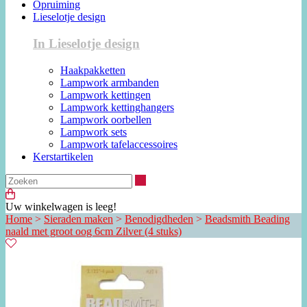
Opruiming
Lieselotje design
In Lieselotje design
Haakpakketten
Lampwork armbanden
Lampwork kettingen
Lampwork kettinghangers
Lampwork oorbellen
Lampwork sets
Lampwork tafelaccessoires
Kerstartikelen
Zoeken
Uw winkelwagen is leeg!
Home
>
Sieraden maken
>
Benodigdheden
>
Beadsmith Beading
naald met groot oog 6cm Zilver (4 stuks)