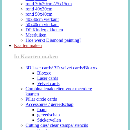
rond 30x20cm /25x15cm
rond 40x30cm
rond 50x40cm
40x30cm vierkant
50x40cm vierkant
DP Kinderpakketten
Meerluiken
Hoe werkt Diamond painting?
Kaarten maken
In Kaarten maken
3D laser cards/ 3D velvet cards/Bloxxx
Bloxxx
Laser cards
Velvet cards
Combinatiepakketten voor meerdere
kaarten
Pillar circle cards
Accessoires / gereedschap
foam
gereedschap
Stickervellen
Cutting dies/ clear stamps/ stencils