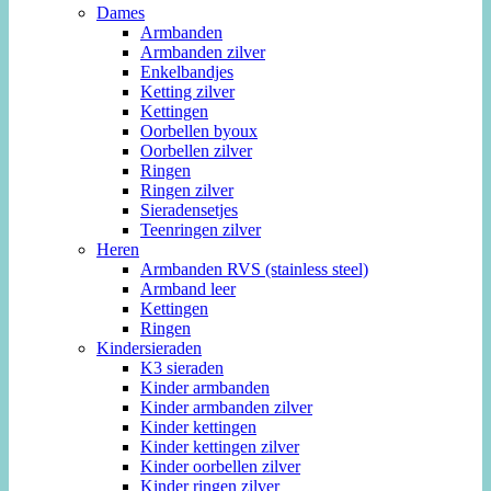
Dames
Armbanden
Armbanden zilver
Enkelbandjes
Ketting zilver
Kettingen
Oorbellen byoux
Oorbellen zilver
Ringen
Ringen zilver
Sieradensetjes
Teenringen zilver
Heren
Armbanden RVS (stainless steel)
Armband leer
Kettingen
Ringen
Kindersieraden
K3 sieraden
Kinder armbanden
Kinder armbanden zilver
Kinder kettingen
Kinder kettingen zilver
Kinder oorbellen zilver
Kinder ringen zilver