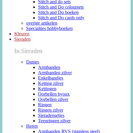
Stitch and do sets
Stitch and Do coloursets
Stitch and Do boeken
Stitch and Do cards only
overige artikelen
Specialties hobbyboeken
Kleuren
Sieraden
In Sieraden
Dames
Armbanden
Armbanden zilver
Enkelbandjes
Ketting zilver
Kettingen
Oorbellen byoux
Oorbellen zilver
Ringen
Ringen zilver
Sieradensetjes
Teenringen zilver
Heren
Armbanden RVS (stainless steel)