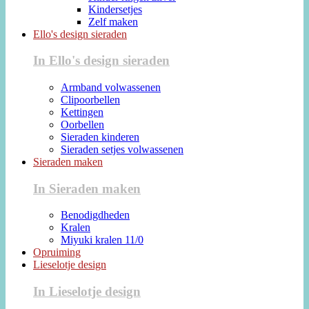
Kindersetjes
Zelf maken
Ello's design sieraden
In Ello's design sieraden
Armband volwassenen
Clipoorbellen
Kettingen
Oorbellen
Sieraden kinderen
Sieraden setjes volwassenen
Sieraden maken
In Sieraden maken
Benodigdheden
Kralen
Miyuki kralen 11/0
Opruiming
Lieselotje design
In Lieselotje design