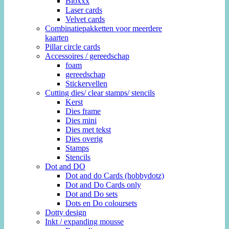
Bloxxx
Laser cards
Velvet cards
Combinatiepakketten voor meerdere
kaarten
Pillar circle cards
Accessoires / gereedschap
foam
gereedschap
Stickervellen
Cutting dies/ clear stamps/ stencils
Kerst
Dies frame
Dies mini
Dies met tekst
Dies overig
Stamps
Stencils
Dot and DO
Dot and do Cards (hobbydotz)
Dot and Do Cards only
Dot and Do sets
Dots en Do coloursets
Dotty design
Inkt / expanding mousse