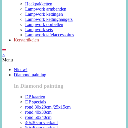
Haakpakketten
Lampwork armbanden
Lampwork kettingen
Lampwork kettinghangers
Lampwork oorbellen
Lampwork sets
Lampwork tafelaccessoires
Kerstartikelen
×
Menu
Nieuw!
Diamond painting
In Diamond painting
DP kaarten
DP specials
rond 30x20cm /25x15cm
rond 40x30cm
rond 50x40cm
40x30cm vierkant
50x40cm vierkant