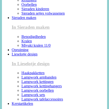
Kettingen
Oorbellen
Sieraden kinderen
Sieraden setjes volwassenen
Sieraden maken
In Sieraden maken
Benodigdheden
Kralen
Miyuki kralen 11/0
Opruiming
Lieselotje design
In Lieselotje design
Haakpakketten
Lampwork armbanden
Lampwork kettingen
Lampwork kettinghangers
Lampwork oorbellen
Lampwork sets
Lampwork tafelaccessoires
Kerstartikelen