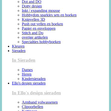
Dot and DO
Dotty design
Inkt / expanding mousse
Hobbydots sparkles sets en boeken
Knipvellen 3D
Push out vellen en boeken
Papier en enveloppen
Stitch and Do
overige artikelen
Specialties hobbyboeken
Kleuren
Sieraden
In Sieraden
Dames
Heren
Kindersieraden
Ello's design sieraden
In Ello's design sieraden
Armband volwassenen
Clipoorbellen