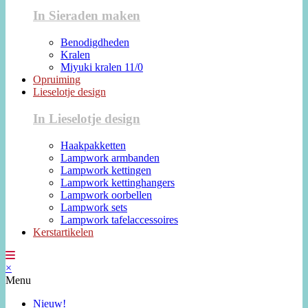
In Sieraden maken
Benodigdheden
Kralen
Miyuki kralen 11/0
Opruiming
Lieselotje design
In Lieselotje design
Haakpakketten
Lampwork armbanden
Lampwork kettingen
Lampwork kettinghangers
Lampwork oorbellen
Lampwork sets
Lampwork tafelaccessoires
Kerstartikelen
×
Menu
Nieuw!