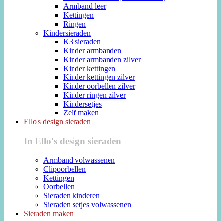
Armband leer
Kettingen
Ringen
Kindersieraden
K3 sieraden
Kinder armbanden
Kinder armbanden zilver
Kinder kettingen
Kinder kettingen zilver
Kinder oorbellen zilver
Kinder ringen zilver
Kindersetjes
Zelf maken
Ello's design sieraden
In Ello's design sieraden
Armband volwassenen
Clipoorbellen
Kettingen
Oorbellen
Sieraden kinderen
Sieraden setjes volwassenen
Sieraden maken