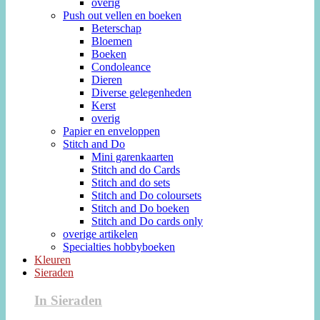
overig
Push out vellen en boeken
Beterschap
Bloemen
Boeken
Condoleance
Dieren
Diverse gelegenheden
Kerst
overig
Papier en enveloppen
Stitch and Do
Mini garenkaarten
Stitch and do Cards
Stitch and do sets
Stitch and Do coloursets
Stitch and Do boeken
Stitch and Do cards only
overige artikelen
Specialties hobbyboeken
Kleuren
Sieraden
In Sieraden