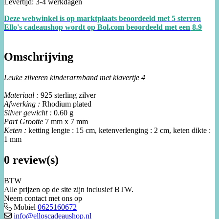
Levertijd: 3-4 werkdagen
Deze webwinkel is op marktplaats beoordeeld met 5 sterren
Ello's cadeaushop wordt op Bol.com beoordeeld met een
8.
9
Omschrijving
Leuke zilveren kinderarmband met klavertje 4
Materiaal :
925 sterling zilver
Afwerking :
Rhodium plated
Silver gewicht :
0.60 g
Part Grootte
7 mm x 7 mm
Keten :
ketting lengte : 15 cm, ketenverlenging : 2 cm, keten dikte :
1 mm
0 review(s)
BTW
Alle prijzen op de site zijn inclusief BTW.
Neem contact met ons op
Mobiel
0625160672
info@elloscadeaushop.nl