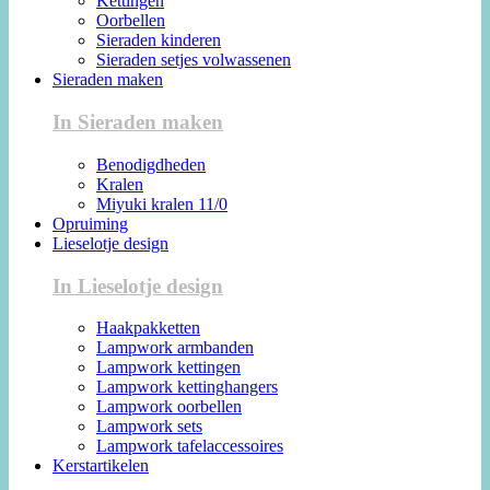
Kettingen
Oorbellen
Sieraden kinderen
Sieraden setjes volwassenen
Sieraden maken
In Sieraden maken
Benodigdheden
Kralen
Miyuki kralen 11/0
Opruiming
Lieselotje design
In Lieselotje design
Haakpakketten
Lampwork armbanden
Lampwork kettingen
Lampwork kettinghangers
Lampwork oorbellen
Lampwork sets
Lampwork tafelaccessoires
Kerstartikelen