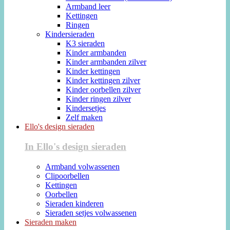
Armband leer
Kettingen
Ringen
Kindersieraden
K3 sieraden
Kinder armbanden
Kinder armbanden zilver
Kinder kettingen
Kinder kettingen zilver
Kinder oorbellen zilver
Kinder ringen zilver
Kindersetjes
Zelf maken
Ello's design sieraden
In Ello's design sieraden
Armband volwassenen
Clipoorbellen
Kettingen
Oorbellen
Sieraden kinderen
Sieraden setjes volwassenen
Sieraden maken