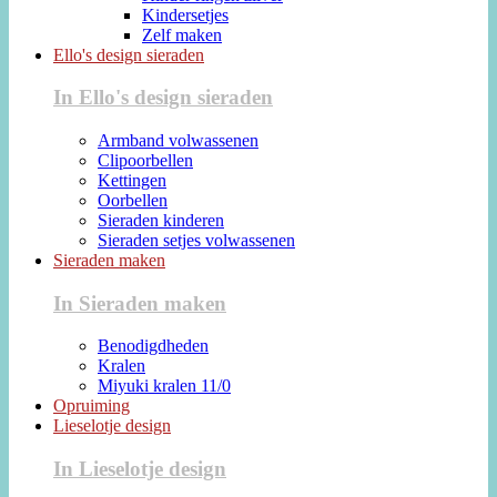
Kindersetjes
Zelf maken
Ello's design sieraden
In Ello's design sieraden
Armband volwassenen
Clipoorbellen
Kettingen
Oorbellen
Sieraden kinderen
Sieraden setjes volwassenen
Sieraden maken
In Sieraden maken
Benodigdheden
Kralen
Miyuki kralen 11/0
Opruiming
Lieselotje design
In Lieselotje design