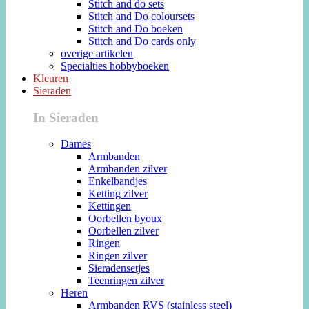
Stitch and do sets
Stitch and Do coloursets
Stitch and Do boeken
Stitch and Do cards only
overige artikelen
Specialties hobbyboeken
Kleuren
Sieraden
In Sieraden
Dames
Armbanden
Armbanden zilver
Enkelbandjes
Ketting zilver
Kettingen
Oorbellen byoux
Oorbellen zilver
Ringen
Ringen zilver
Sieradensetjes
Teenringen zilver
Heren
Armbanden RVS (stainless steel)