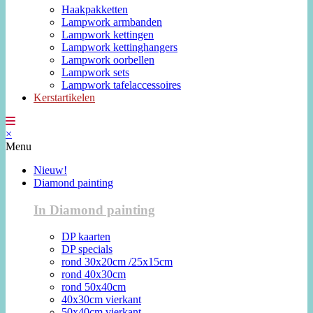
Haakpakketten
Lampwork armbanden
Lampwork kettingen
Lampwork kettinghangers
Lampwork oorbellen
Lampwork sets
Lampwork tafelaccessoires
Kerstartikelen
×
Menu
Nieuw!
Diamond painting
In Diamond painting
DP kaarten
DP specials
rond 30x20cm /25x15cm
rond 40x30cm
rond 50x40cm
40x30cm vierkant
50x40cm vierkant