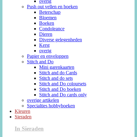
overig
Push out vellen en boeken
Beterschap
Bloemen
Boeken
Condoleance
Dieren
Diverse gelegenheden
Kerst
overig
Papier en enveloppen
Stitch and Do
Mini garenkaarten
Stitch and do Cards
Stitch and do sets
Stitch and Do coloursets
Stitch and Do boeken
Stitch and Do cards only
overige artikelen
Specialties hobbyboeken
Kleuren
Sieraden
In Sieraden