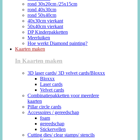
rond 30x20cm /25x15cm
rond 40x30cm
rond 50x40cm
40x30cm vierkant
50x40cm vierkant
DP Kinderpakketten
Meerluiken
Hoe werkt Diamond painting?
Kaarten maken
In Kaarten maken
3D laser cards/ 3D velvet cards/Bloxxx
Bloxxx
Laser cards
Velvet cards
Combinatiepakketten voor meerdere
kaarten
Pillar circle cards
Accessoires / gereedschap
foam
gereedschap
Stickervellen
Cutting dies/ clear stamps/ stencils