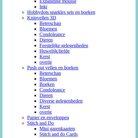
Expanding mousse
Inkt
Hobbydots sparkles sets en boeken
Knipvellen 3D
Beterschap
Bloemen
Condoleance
Dieren
Feestelijke gelegenheden
Huwelijk/liefde
Kerst
overig
Push out vellen en boeken
Beterschap
Bloemen
Boeken
Condoleance
Dieren
Diverse gelegenheden
Kerst
overig
Papier en enveloppen
Stitch and Do
Mini garenkaarten
Stitch and do Cards