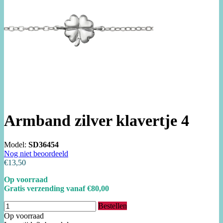
Armband zilver klavertje 4
Model:
SD36454
Nog niet beoordeeld
€13,50
Op voorraad
Gratis verzending vanaf €80,00
Bestellen
Op voorraad