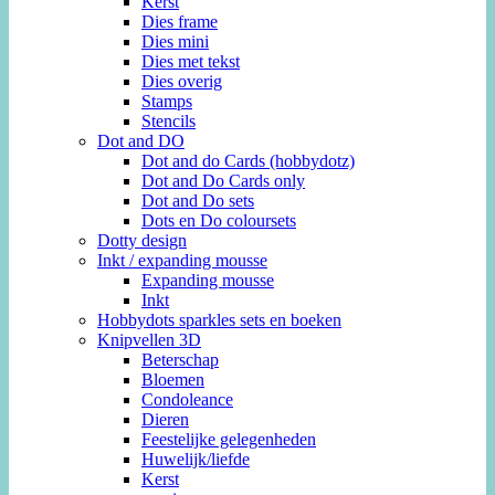
Kerst
Dies frame
Dies mini
Dies met tekst
Dies overig
Stamps
Stencils
Dot and DO
Dot and do Cards (hobbydotz)
Dot and Do Cards only
Dot and Do sets
Dots en Do coloursets
Dotty design
Inkt / expanding mousse
Expanding mousse
Inkt
Hobbydots sparkles sets en boeken
Knipvellen 3D
Beterschap
Bloemen
Condoleance
Dieren
Feestelijke gelegenheden
Huwelijk/liefde
Kerst