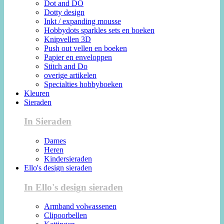
Dot and DO
Dotty design
Inkt / expanding mousse
Hobbydots sparkles sets en boeken
Knipvellen 3D
Push out vellen en boeken
Papier en enveloppen
Stitch and Do
overige artikelen
Specialties hobbyboeken
Kleuren
Sieraden
In Sieraden
Dames
Heren
Kindersieraden
Ello's design sieraden
In Ello's design sieraden
Armband volwassenen
Clipoorbellen