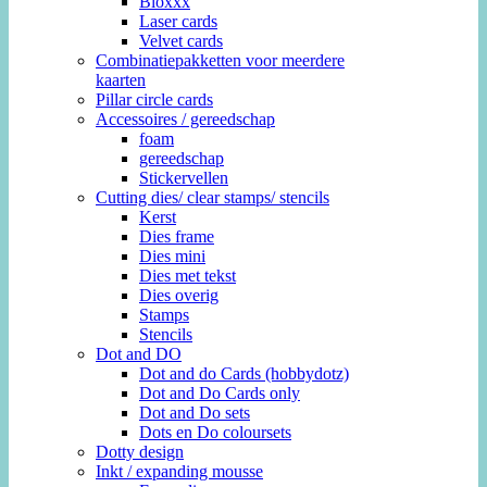
Bloxxx
Laser cards
Velvet cards
Combinatiepakketten voor meerdere
kaarten
Pillar circle cards
Accessoires / gereedschap
foam
gereedschap
Stickervellen
Cutting dies/ clear stamps/ stencils
Kerst
Dies frame
Dies mini
Dies met tekst
Dies overig
Stamps
Stencils
Dot and DO
Dot and do Cards (hobbydotz)
Dot and Do Cards only
Dot and Do sets
Dots en Do coloursets
Dotty design
Inkt / expanding mousse