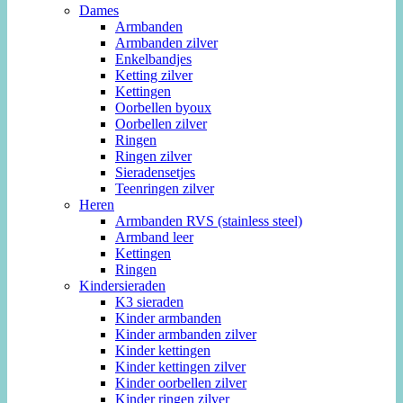
Dames
Armbanden
Armbanden zilver
Enkelbandjes
Ketting zilver
Kettingen
Oorbellen byoux
Oorbellen zilver
Ringen
Ringen zilver
Sieradensetjes
Teenringen zilver
Heren
Armbanden RVS (stainless steel)
Armband leer
Kettingen
Ringen
Kindersieraden
K3 sieraden
Kinder armbanden
Kinder armbanden zilver
Kinder kettingen
Kinder kettingen zilver
Kinder oorbellen zilver
Kinder ringen zilver