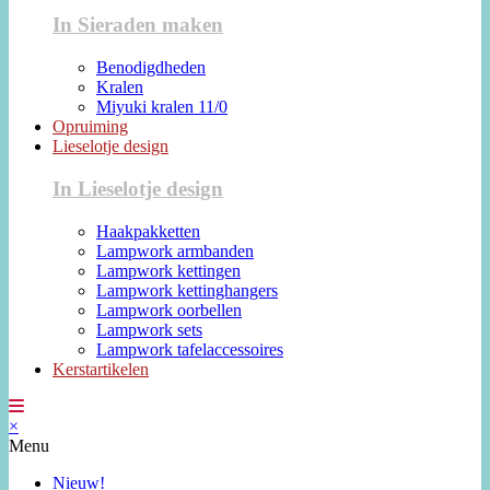
In Sieraden maken
Benodigdheden
Kralen
Miyuki kralen 11/0
Opruiming
Lieselotje design
In Lieselotje design
Haakpakketten
Lampwork armbanden
Lampwork kettingen
Lampwork kettinghangers
Lampwork oorbellen
Lampwork sets
Lampwork tafelaccessoires
Kerstartikelen
×
Menu
Nieuw!