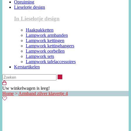
Opruiming
Lieselotje design
In Lieselotje design
Haakpakketten
Lampwork armbanden
Lampwork kettingen
Lampwork kettinghangers
Lampwork oorbellen
Lampwork sets
Lampwork tafelaccessoires
Kerstartikelen
Zoeken
Uw winkelwagen is leeg!
Home
>
Armband zilver klavertje 4