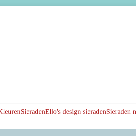
Kleuren
Sieraden
Ello's design sieraden
Sieraden 