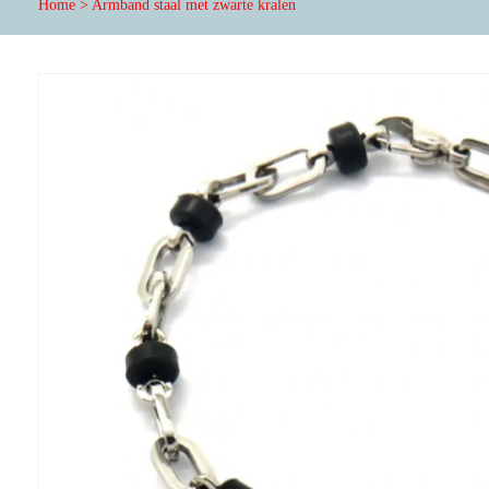
Home
>
Armband staal met zwarte kralen