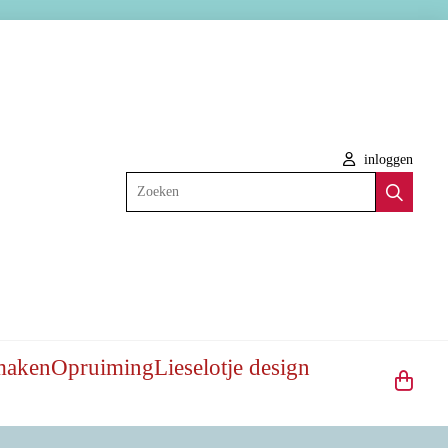
inloggen
Zoeken
maken
Opruiming
Lieselotje design