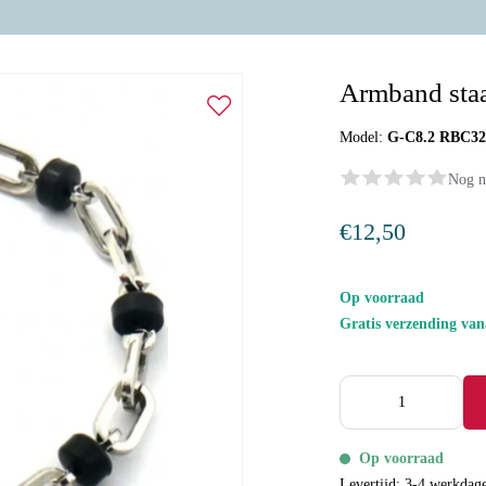
Armband staa
Model:
G-C8.2 RBC32
Nog n
€12,50
Op voorraad
Gratis verzending va
Op voorraad
Levertijd: 3-4 werkdag