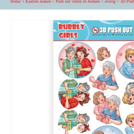
Home
>
Kaarten maken
>
Push out vellen en boeken
>
overig
>
3D Push