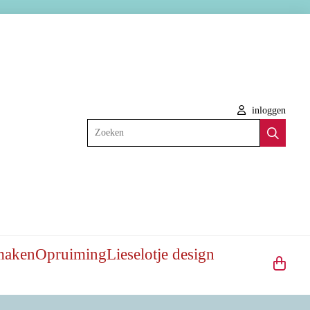
inloggen
Zoeken
maken
Opruiming
Lieselotje design