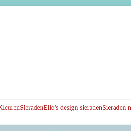
Kleuren
Sieraden
Ello's design sieraden
Sieraden 