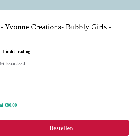
- Yvonne Creations- Bubbly Girls -
k:
Findit trading
iet beoordeeld
naf €80,00
Bestellen