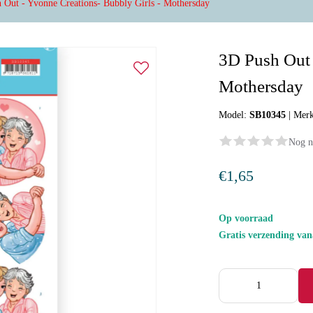
 Out - Yvonne Creations- Bubbly Girls - Mothersday
3D Push Out 
Mothersday
Model:
SB10345
|
Mer
Nog n
€1,65
Op voorraad
Gratis verzending va