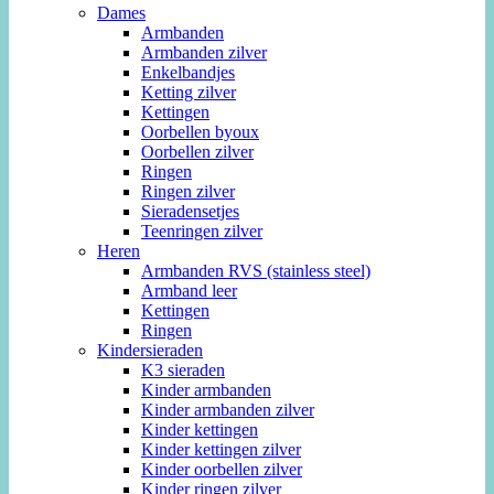
Dames
Armbanden
Armbanden zilver
Enkelbandjes
Ketting zilver
Kettingen
Oorbellen byoux
Oorbellen zilver
Ringen
Ringen zilver
Sieradensetjes
Teenringen zilver
Heren
Armbanden RVS (stainless steel)
Armband leer
Kettingen
Ringen
Kindersieraden
K3 sieraden
Kinder armbanden
Kinder armbanden zilver
Kinder kettingen
Kinder kettingen zilver
Kinder oorbellen zilver
Kinder ringen zilver