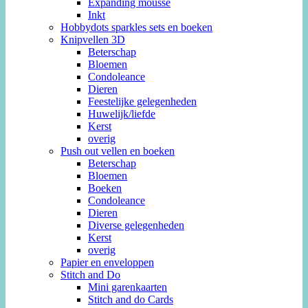
Expanding mousse
Inkt
Hobbydots sparkles sets en boeken
Knipvellen 3D
Beterschap
Bloemen
Condoleance
Dieren
Feestelijke gelegenheden
Huwelijk/liefde
Kerst
overig
Push out vellen en boeken
Beterschap
Bloemen
Boeken
Condoleance
Dieren
Diverse gelegenheden
Kerst
overig
Papier en enveloppen
Stitch and Do
Mini garenkaarten
Stitch and do Cards