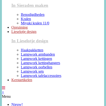
In Sieraden maken
Benodigdheden
Kralen
Miyuki kralen 11/0
Opruiming
Lieselotje design
In Lieselotje design
Haakpakketten
Lampwork armbanden
Lampwork kettingen
Lampwork kettinghangers
Lampwork oorbellen
Lampwork sets
Lampwork tafelaccessoires
Kerstartikelen
×
Menu
Nieuw!