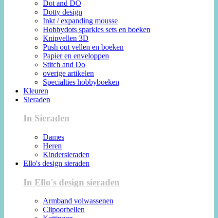
Dot and DO
Dotty design
Inkt / expanding mousse
Hobbydots sparkles sets en boeken
Knipvellen 3D
Push out vellen en boeken
Papier en enveloppen
Stitch and Do
overige artikelen
Specialties hobbyboeken
Kleuren
Sieraden
In Sieraden
Dames
Heren
Kindersieraden
Ello's design sieraden
In Ello's design sieraden
Armband volwassenen
Clipoorbellen