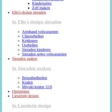
Kindersetjes
Zelf maken
Ello's design sieraden
In Ello's design sieraden
Armband volwassenen
Clipoorbellen
Kettingen
Oorbellen
Sieraden kinderen
Sieraden setjes volwassenen
Sieraden maken
In Sieraden maken
Benodigdheden
Kralen
Miyuki kralen 11/0
Opruiming
Lieselotje design
In Lieselotje design