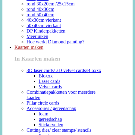
rond 30x20cm /25x15cm
rond 40x30cm
rond 50x40cm
40x30cm vierkant
50x40cm vierkant
DP Kinderpakketten
Meerluiken
Hoe werkt Diamond painting?
Kaarten maken
In Kaarten maken
3D laser cards/ 3D velvet cards/Bloxxx
Bloxxx
Laser cards
Velvet cards
Combinatiepakketten voor meerdere
kaarten
Pillar circle cards
Accessoires / gereedschap
foam
gereedschap
Stickervellen
Cutting dies/ clear stamps/ stencils