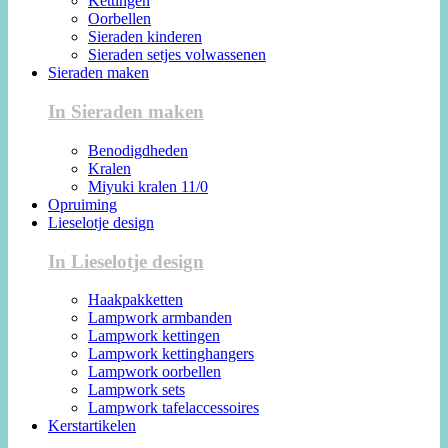
Kettingen
Oorbellen
Sieraden kinderen
Sieraden setjes volwassenen
Sieraden maken
In Sieraden maken
Benodigdheden
Kralen
Miyuki kralen 11/0
Opruiming
Lieselotje design
In Lieselotje design
Haakpakketten
Lampwork armbanden
Lampwork kettingen
Lampwork kettinghangers
Lampwork oorbellen
Lampwork sets
Lampwork tafelaccessoires
Kerstartikelen