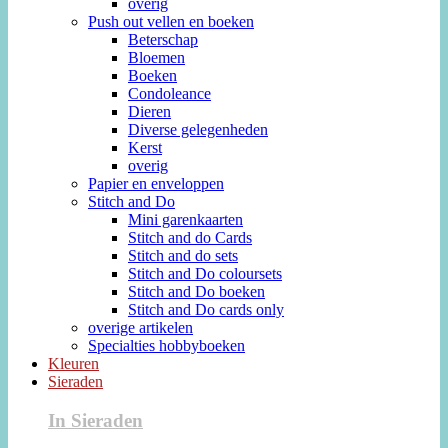
overig
Push out vellen en boeken
Beterschap
Bloemen
Boeken
Condoleance
Dieren
Diverse gelegenheden
Kerst
overig
Papier en enveloppen
Stitch and Do
Mini garenkaarten
Stitch and do Cards
Stitch and do sets
Stitch and Do coloursets
Stitch and Do boeken
Stitch and Do cards only
overige artikelen
Specialties hobbyboeken
Kleuren
Sieraden
In Sieraden