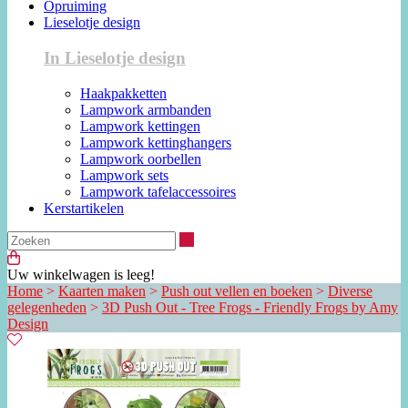
Opruiming
Lieselotje design
In Lieselotje design
Haakpakketten
Lampwork armbanden
Lampwork kettingen
Lampwork kettinghangers
Lampwork oorbellen
Lampwork sets
Lampwork tafelaccessoires
Kerstartikelen
Zoeken
Uw winkelwagen is leeg!
Home
>
Kaarten maken
>
Push out vellen en boeken
>
Diverse
gelegenheden
>
3D Push Out - Tree Frogs - Friendly Frogs by Amy
Design