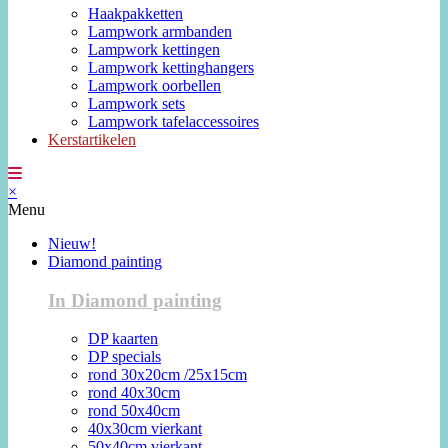
Haakpakketten
Lampwork armbanden
Lampwork kettingen
Lampwork kettinghangers
Lampwork oorbellen
Lampwork sets
Lampwork tafelaccessoires
Kerstartikelen
×
Menu
Nieuw!
Diamond painting
In Diamond painting
DP kaarten
DP specials
rond 30x20cm /25x15cm
rond 40x30cm
rond 50x40cm
40x30cm vierkant
50x40cm vierkant