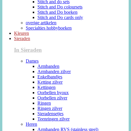
Stitch and do sets
Stitch and Do coloursets
Stitch and Do boeken
Stitch and Do cards only
overige artikelen
Specialties hobbyboeken
Kleuren
Sieraden
In Sieraden
Dames
Armbanden
Armbanden zilver
Enkelbandjes
Ketting zilver
Kettingen
Oorbellen byoux
Oorbellen zilver
Ringen
Ringen zilver
Sieradensetjes
Teenringen zilver
Heren
Armbanden RVS (stainless steel)