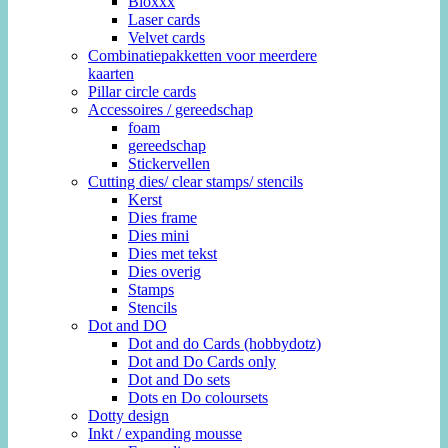
Bloxxx
Laser cards
Velvet cards
Combinatiepakketten voor meerdere
kaarten
Pillar circle cards
Accessoires / gereedschap
foam
gereedschap
Stickervellen
Cutting dies/ clear stamps/ stencils
Kerst
Dies frame
Dies mini
Dies met tekst
Dies overig
Stamps
Stencils
Dot and DO
Dot and do Cards (hobbydotz)
Dot and Do Cards only
Dot and Do sets
Dots en Do coloursets
Dotty design
Inkt / expanding mousse