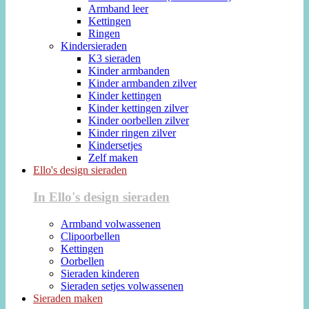
Armband leer
Kettingen
Ringen
Kindersieraden
K3 sieraden
Kinder armbanden
Kinder armbanden zilver
Kinder kettingen
Kinder kettingen zilver
Kinder oorbellen zilver
Kinder ringen zilver
Kindersetjes
Zelf maken
Ello's design sieraden
In Ello's design sieraden
Armband volwassenen
Clipoorbellen
Kettingen
Oorbellen
Sieraden kinderen
Sieraden setjes volwassenen
Sieraden maken