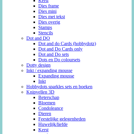
Kerst
Dies frame
Dies mini
Dies met tekst
Dies overig
Stamps
Stencils
Dot and DO
Dot and do Cards (hobbydotz)
Dot and Do Cards only
Dot and Do sets
Dots en Do coloursets
Dotty design
Inkt / expanding mousse
Expanding mousse
Inkt
Hobbydots sparkles sets en boeken
Knipvellen 3D
Beterschap
Bloemen
Condoleance
Dieren
Feestelijke gelegenheden
Huwelijk/liefde
Kerst