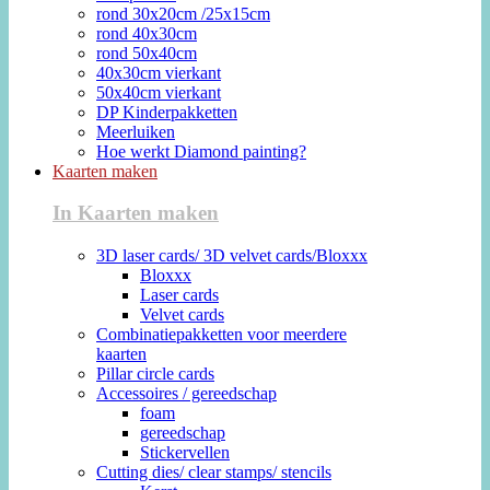
rond 30x20cm /25x15cm
rond 40x30cm
rond 50x40cm
40x30cm vierkant
50x40cm vierkant
DP Kinderpakketten
Meerluiken
Hoe werkt Diamond painting?
Kaarten maken
In Kaarten maken
3D laser cards/ 3D velvet cards/Bloxxx
Bloxxx
Laser cards
Velvet cards
Combinatiepakketten voor meerdere
kaarten
Pillar circle cards
Accessoires / gereedschap
foam
gereedschap
Stickervellen
Cutting dies/ clear stamps/ stencils