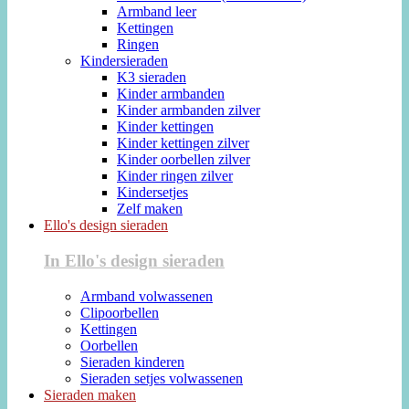
Armband leer
Kettingen
Ringen
Kindersieraden
K3 sieraden
Kinder armbanden
Kinder armbanden zilver
Kinder kettingen
Kinder kettingen zilver
Kinder oorbellen zilver
Kinder ringen zilver
Kindersetjes
Zelf maken
Ello's design sieraden
In Ello's design sieraden
Armband volwassenen
Clipoorbellen
Kettingen
Oorbellen
Sieraden kinderen
Sieraden setjes volwassenen
Sieraden maken