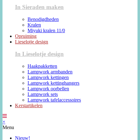
In Sieraden maken
Benodigdheden
Kralen
Miyuki kralen 11/0
Opruiming
Lieselotje design
In Lieselotje design
Haakpakketten
Lampwork armbanden
Lampwork kettingen
Lampwork kettinghangers
Lampwork oorbellen
Lampwork sets
Lampwork tafelaccessoires
Kerstartikelen
×
Menu
Nieuw!