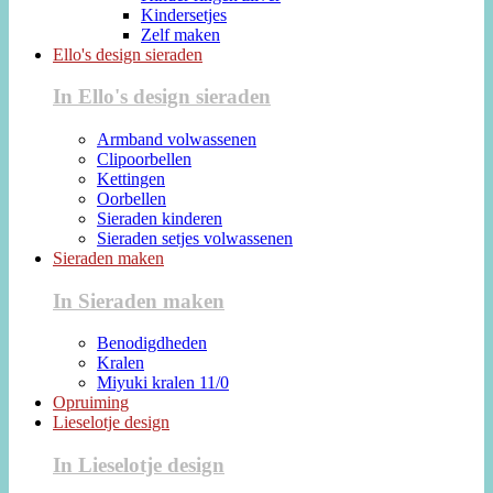
Kindersetjes
Zelf maken
Ello's design sieraden
In Ello's design sieraden
Armband volwassenen
Clipoorbellen
Kettingen
Oorbellen
Sieraden kinderen
Sieraden setjes volwassenen
Sieraden maken
In Sieraden maken
Benodigdheden
Kralen
Miyuki kralen 11/0
Opruiming
Lieselotje design
In Lieselotje design