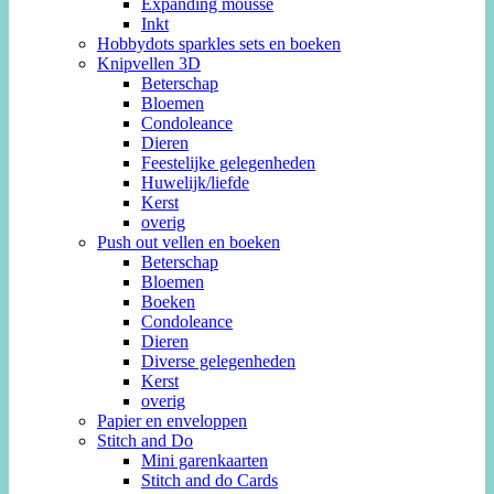
Expanding mousse
Inkt
Hobbydots sparkles sets en boeken
Knipvellen 3D
Beterschap
Bloemen
Condoleance
Dieren
Feestelijke gelegenheden
Huwelijk/liefde
Kerst
overig
Push out vellen en boeken
Beterschap
Bloemen
Boeken
Condoleance
Dieren
Diverse gelegenheden
Kerst
overig
Papier en enveloppen
Stitch and Do
Mini garenkaarten
Stitch and do Cards