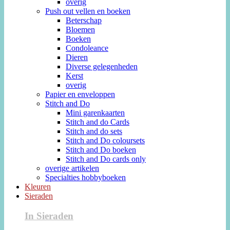
overig
Push out vellen en boeken
Beterschap
Bloemen
Boeken
Condoleance
Dieren
Diverse gelegenheden
Kerst
overig
Papier en enveloppen
Stitch and Do
Mini garenkaarten
Stitch and do Cards
Stitch and do sets
Stitch and Do coloursets
Stitch and Do boeken
Stitch and Do cards only
overige artikelen
Specialties hobbyboeken
Kleuren
Sieraden
In Sieraden