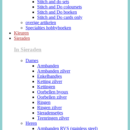
Stitch and do sets
Stitch and Do coloursets
Stitch and Do boeken
Stitch and Do cards only
overige artikelen
Specialties hobbyboeken
Kleuren
Sieraden
In Sieraden
Dames
Armbanden
Armbanden zilver
Enkelbandjes
Ketting zilver
Kettingen
Oorbellen byoux
Oorbellen zilver
Ringen
Ringen zilver
Sieradensetjes
Teenringen zilver
Heren
Armbanden RVS (stainless steel)