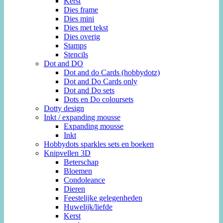
Kerst
Dies frame
Dies mini
Dies met tekst
Dies overig
Stamps
Stencils
Dot and DO
Dot and do Cards (hobbydotz)
Dot and Do Cards only
Dot and Do sets
Dots en Do coloursets
Dotty design
Inkt / expanding mousse
Expanding mousse
Inkt
Hobbydots sparkles sets en boeken
Knipvellen 3D
Beterschap
Bloemen
Condoleance
Dieren
Feestelijke gelegenheden
Huwelijk/liefde
Kerst