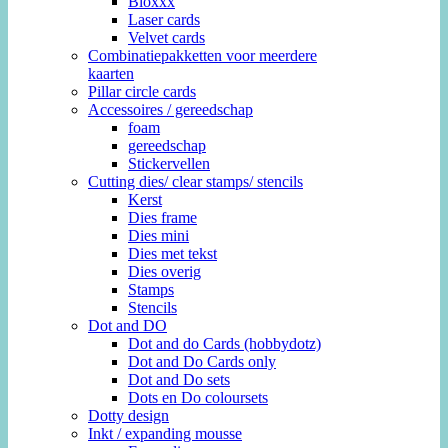
Bloxxx
Laser cards
Velvet cards
Combinatiepakketten voor meerdere
kaarten
Pillar circle cards
Accessoires / gereedschap
foam
gereedschap
Stickervellen
Cutting dies/ clear stamps/ stencils
Kerst
Dies frame
Dies mini
Dies met tekst
Dies overig
Stamps
Stencils
Dot and DO
Dot and do Cards (hobbydotz)
Dot and Do Cards only
Dot and Do sets
Dots en Do coloursets
Dotty design
Inkt / expanding mousse