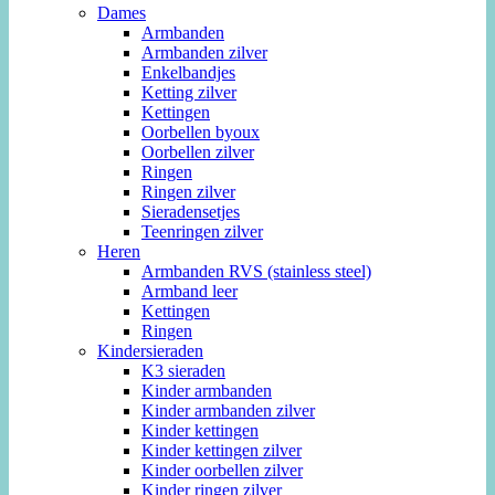
Dames
Armbanden
Armbanden zilver
Enkelbandjes
Ketting zilver
Kettingen
Oorbellen byoux
Oorbellen zilver
Ringen
Ringen zilver
Sieradensetjes
Teenringen zilver
Heren
Armbanden RVS (stainless steel)
Armband leer
Kettingen
Ringen
Kindersieraden
K3 sieraden
Kinder armbanden
Kinder armbanden zilver
Kinder kettingen
Kinder kettingen zilver
Kinder oorbellen zilver
Kinder ringen zilver