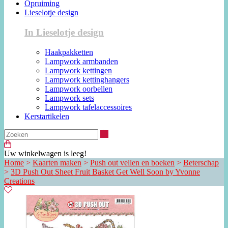
Opruiming
Lieselotje design
In Lieselotje design
Haakpakketten
Lampwork armbanden
Lampwork kettingen
Lampwork kettinghangers
Lampwork oorbellen
Lampwork sets
Lampwork tafelaccessoires
Kerstartikelen
Zoeken
Uw winkelwagen is leeg!
Home
>
Kaarten maken
>
Push out vellen en boeken
>
Beterschap
>
3D Push Out Sheet Fruit Basket Get Well Soon by Yvonne
Creations