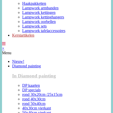
Haakpakketten
Lampwork armbanden
Lampwork kettingen
Lampwork kettinghangers
Lampwork oorbellen
Lampwork sets
Lampwork tafelaccessoires
Kerstartikelen
×
Menu
Nieuw!
Diamond painting
In Diamond painting
DP kaarten
DP specials
rond 30x20cm /25x15cm
rond 40x30cm
rond 50x40cm
40x30cm vierkant
50x40cm vierkant