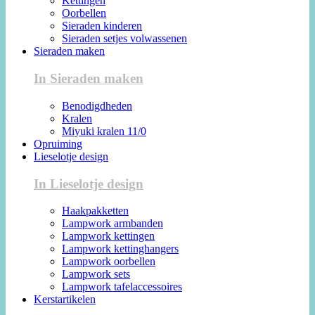
Kettingen
Oorbellen
Sieraden kinderen
Sieraden setjes volwassenen
Sieraden maken
In Sieraden maken
Benodigdheden
Kralen
Miyuki kralen 11/0
Opruiming
Lieselotje design
In Lieselotje design
Haakpakketten
Lampwork armbanden
Lampwork kettingen
Lampwork kettinghangers
Lampwork oorbellen
Lampwork sets
Lampwork tafelaccessoires
Kerstartikelen