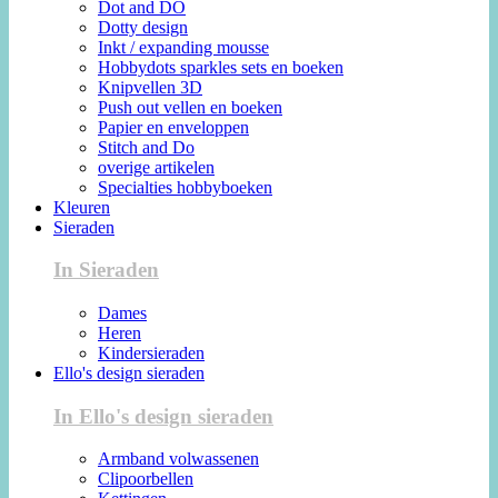
Dot and DO
Dotty design
Inkt / expanding mousse
Hobbydots sparkles sets en boeken
Knipvellen 3D
Push out vellen en boeken
Papier en enveloppen
Stitch and Do
overige artikelen
Specialties hobbyboeken
Kleuren
Sieraden
In Sieraden
Dames
Heren
Kindersieraden
Ello's design sieraden
In Ello's design sieraden
Armband volwassenen
Clipoorbellen