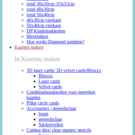
rond 30x20cm /25x15cm
rond 40x30cm
rond 50x40cm
40x30cm vierkant
50x40cm vierkant
DP Kinderpakketten
Meerluiken
Hoe werkt Diamond painting?
Kaarten maken
In Kaarten maken
3D laser cards/ 3D velvet cards/Bloxxx
Bloxxx
Laser cards
Velvet cards
Combinatiepakketten voor meerdere
kaarten
Pillar circle cards
Accessoires / gereedschap
foam
gereedschap
Stickervellen
Cutting dies/ clear stamps/ stencils