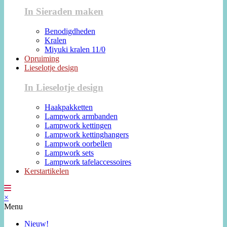
In Sieraden maken
Benodigdheden
Kralen
Miyuki kralen 11/0
Opruiming
Lieselotje design
In Lieselotje design
Haakpakketten
Lampwork armbanden
Lampwork kettingen
Lampwork kettinghangers
Lampwork oorbellen
Lampwork sets
Lampwork tafelaccessoires
Kerstartikelen
×
Menu
Nieuw!