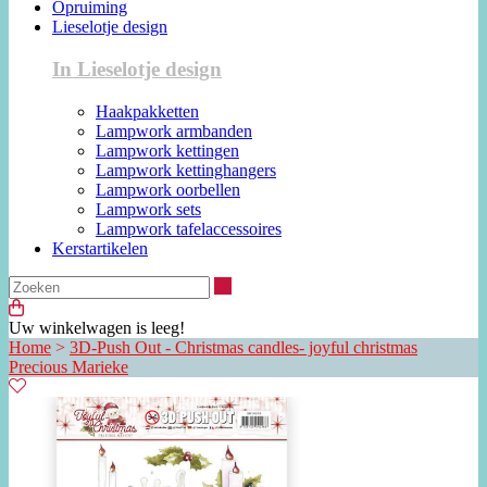
Opruiming
Lieselotje design
In Lieselotje design
Haakpakketten
Lampwork armbanden
Lampwork kettingen
Lampwork kettinghangers
Lampwork oorbellen
Lampwork sets
Lampwork tafelaccessoires
Kerstartikelen
Zoeken
Uw winkelwagen is leeg!
Home
>
3D-Push Out - Christmas candles- joyful christmas
Precious Marieke