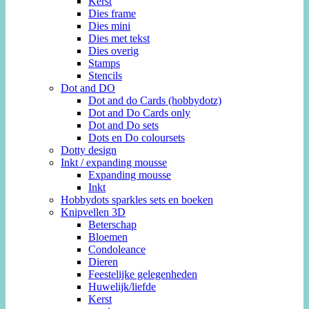
Kerst
Dies frame
Dies mini
Dies met tekst
Dies overig
Stamps
Stencils
Dot and DO
Dot and do Cards (hobbydotz)
Dot and Do Cards only
Dot and Do sets
Dots en Do coloursets
Dotty design
Inkt / expanding mousse
Expanding mousse
Inkt
Hobbydots sparkles sets en boeken
Knipvellen 3D
Beterschap
Bloemen
Condoleance
Dieren
Feestelijke gelegenheden
Huwelijk/liefde
Kerst