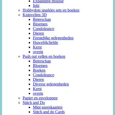
Expanding mousse
Inkt
Hobbydots sparkles sets en boeken
Knipvellen 3D
Beterschap
Bloemen
Condoleance
Dieren
Feestelijke gelegenheden
Huwelijk/liefde
Kerst
overig
Push out vellen en boeken
Beterschap
Bloemen
Boeken
Condoleance
Dieren
Diverse gelegenheden
Kerst
overig
Papier en enveloppen
Stitch and Do
Mini garenkaarten
Stitch and do Cards