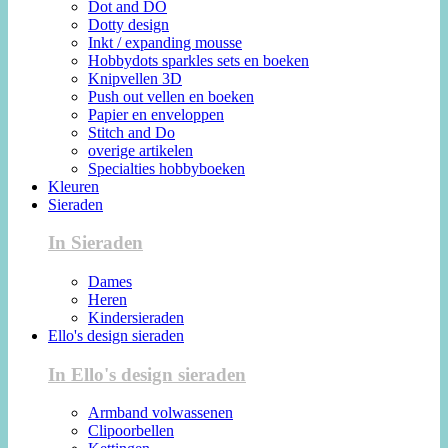
Dot and DO
Dotty design
Inkt / expanding mousse
Hobbydots sparkles sets en boeken
Knipvellen 3D
Push out vellen en boeken
Papier en enveloppen
Stitch and Do
overige artikelen
Specialties hobbyboeken
Kleuren
Sieraden
In Sieraden
Dames
Heren
Kindersieraden
Ello's design sieraden
In Ello's design sieraden
Armband volwassenen
Clipoorbellen