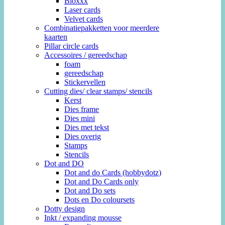
Bloxxx
Laser cards
Velvet cards
Combinatiepakketten voor meerdere
kaarten
Pillar circle cards
Accessoires / gereedschap
foam
gereedschap
Stickervellen
Cutting dies/ clear stamps/ stencils
Kerst
Dies frame
Dies mini
Dies met tekst
Dies overig
Stamps
Stencils
Dot and DO
Dot and do Cards (hobbydotz)
Dot and Do Cards only
Dot and Do sets
Dots en Do coloursets
Dotty design
Inkt / expanding mousse