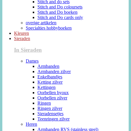
Stitch and do sets
Stitch and Do coloursets
Stitch and Do boeken
Stitch and Do cards only
overige artikelen
Specialties hobbyboeken
Kleuren
Sieraden
In Sieraden
Dames
Armbanden
Armbanden zilver
Enkelbandjes
Ketting zilver
Kettingen
Oorbellen byoux
Oorbellen zilver
Ringen
Ringen zilver
Sieradensetjes
Teenringen zilver
Heren
Armbanden RVS (stainless steel)