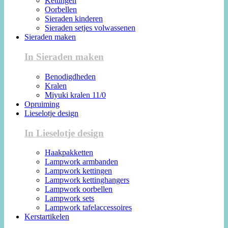
Kettingen
Oorbellen
Sieraden kinderen
Sieraden setjes volwassenen
Sieraden maken
In Sieraden maken
Benodigdheden
Kralen
Miyuki kralen 11/0
Opruiming
Lieselotje design
In Lieselotje design
Haakpakketten
Lampwork armbanden
Lampwork kettingen
Lampwork kettinghangers
Lampwork oorbellen
Lampwork sets
Lampwork tafelaccessoires
Kerstartikelen