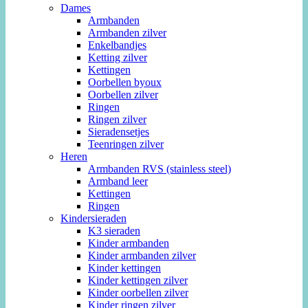
Dames
Armbanden
Armbanden zilver
Enkelbandjes
Ketting zilver
Kettingen
Oorbellen byoux
Oorbellen zilver
Ringen
Ringen zilver
Sieradensetjes
Teenringen zilver
Heren
Armbanden RVS (stainless steel)
Armband leer
Kettingen
Ringen
Kindersieraden
K3 sieraden
Kinder armbanden
Kinder armbanden zilver
Kinder kettingen
Kinder kettingen zilver
Kinder oorbellen zilver
Kinder ringen zilver