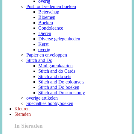
overig
Push out vellen en boeken
Beterschap
Bloemen
Boeken
Condoleance
Dieren
Diverse gelegenheden
Kerst
overig
Papier en enveloppen
Stitch and Do
Mini garenkaarten
Stitch and do Cards
Stitch and do sets
Stitch and Do coloursets
Stitch and Do boeken
Stitch and Do cards only
overige artikelen
Specialties hobbyboeken
Kleuren
Sieraden
In Sieraden