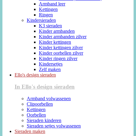
Armband leer
Kettingen
Ringen
Kindersieraden
K3 sieraden
Kinder armbanden
Kinder armbanden zilver
Kinder kettingen
Kinder kettingen zilver
Kinder oorbellen zilver
Kinder ringen zilver
Kindersetjes
Zelf maken
Ello's design sieraden
In Ello's design sieraden
Armband volwassenen
Clipoorbellen
Kettingen
Oorbellen
Sieraden kinderen
Sieraden setjes volwassenen
Sieraden maken