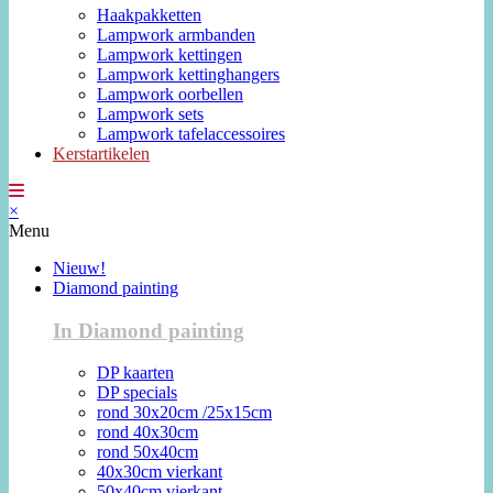
Haakpakketten
Lampwork armbanden
Lampwork kettingen
Lampwork kettinghangers
Lampwork oorbellen
Lampwork sets
Lampwork tafelaccessoires
Kerstartikelen
×
Menu
Nieuw!
Diamond painting
In Diamond painting
DP kaarten
DP specials
rond 30x20cm /25x15cm
rond 40x30cm
rond 50x40cm
40x30cm vierkant
50x40cm vierkant