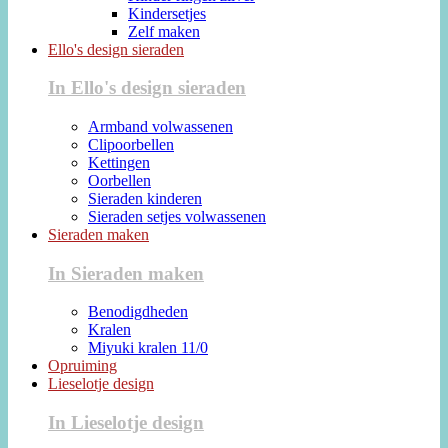
Kindersetjes
Zelf maken
Ello's design sieraden
In Ello's design sieraden
Armband volwassenen
Clipoorbellen
Kettingen
Oorbellen
Sieraden kinderen
Sieraden setjes volwassenen
Sieraden maken
In Sieraden maken
Benodigdheden
Kralen
Miyuki kralen 11/0
Opruiming
Lieselotje design
In Lieselotje design