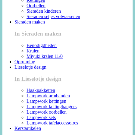
Kettingen
Oorbellen
Sieraden kinderen
Sieraden setjes volwassenen
Sieraden maken
In Sieraden maken
Benodigdheden
Kralen
Miyuki kralen 11/0
Opruiming
Lieselotje design
In Lieselotje design
Haakpakketten
Lampwork armbanden
Lampwork kettingen
Lampwork kettinghangers
Lampwork oorbellen
Lampwork sets
Lampwork tafelaccessoires
Kerstartikelen