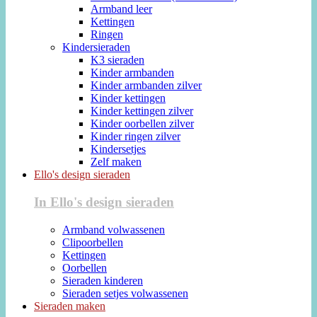
Armband leer
Kettingen
Ringen
Kindersieraden
K3 sieraden
Kinder armbanden
Kinder armbanden zilver
Kinder kettingen
Kinder kettingen zilver
Kinder oorbellen zilver
Kinder ringen zilver
Kindersetjes
Zelf maken
Ello's design sieraden
In Ello's design sieraden
Armband volwassenen
Clipoorbellen
Kettingen
Oorbellen
Sieraden kinderen
Sieraden setjes volwassenen
Sieraden maken