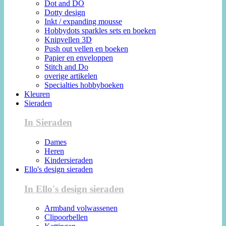
Dot and DO
Dotty design
Inkt / expanding mousse
Hobbydots sparkles sets en boeken
Knipvellen 3D
Push out vellen en boeken
Papier en enveloppen
Stitch and Do
overige artikelen
Specialties hobbyboeken
Kleuren
Sieraden
In Sieraden
Dames
Heren
Kindersieraden
Ello's design sieraden
In Ello's design sieraden
Armband volwassenen
Clipoorbellen