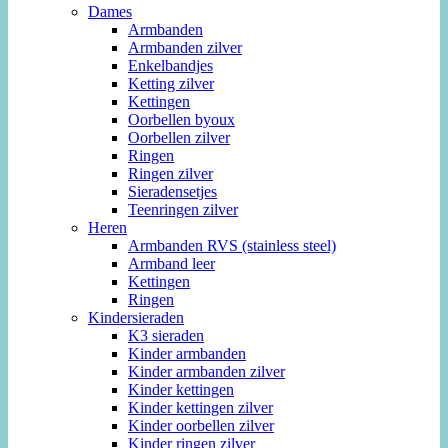
Dames
Armbanden
Armbanden zilver
Enkelbandjes
Ketting zilver
Kettingen
Oorbellen byoux
Oorbellen zilver
Ringen
Ringen zilver
Sieradensetjes
Teenringen zilver
Heren
Armbanden RVS (stainless steel)
Armband leer
Kettingen
Ringen
Kindersieraden
K3 sieraden
Kinder armbanden
Kinder armbanden zilver
Kinder kettingen
Kinder kettingen zilver
Kinder oorbellen zilver
Kinder ringen zilver