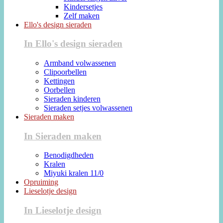
Kindersetjes
Zelf maken
Ello's design sieraden
In Ello's design sieraden
Armband volwassenen
Clipoorbellen
Kettingen
Oorbellen
Sieraden kinderen
Sieraden setjes volwassenen
Sieraden maken
In Sieraden maken
Benodigdheden
Kralen
Miyuki kralen 11/0
Opruiming
Lieselotje design
In Lieselotje design