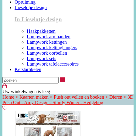
Opruiming
Lieselotje design
In Lieselotje design
Haakpakketten
Lampwork armbanden
Lampwork kettingen
Lampwork kettinghangers
Lampwork oorbellen
Lampwork sets
Lampwork tafelaccessoires
Kerstartikelen
Zoeken
Uw winkelwagen is leeg!
Home
>
Kaarten maken
>
Push out vellen en boeken
>
Dieren
>
3D
Push Out - Amy Design - Sturdy Winter - Hedgehog