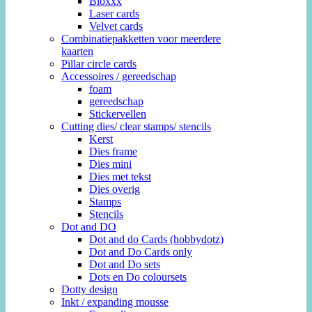
Bloxxx
Laser cards
Velvet cards
Combinatiepakketten voor meerdere
kaarten
Pillar circle cards
Accessoires / gereedschap
foam
gereedschap
Stickervellen
Cutting dies/ clear stamps/ stencils
Kerst
Dies frame
Dies mini
Dies met tekst
Dies overig
Stamps
Stencils
Dot and DO
Dot and do Cards (hobbydotz)
Dot and Do Cards only
Dot and Do sets
Dots en Do coloursets
Dotty design
Inkt / expanding mousse