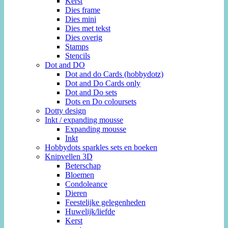
Kerst
Dies frame
Dies mini
Dies met tekst
Dies overig
Stamps
Stencils
Dot and DO
Dot and do Cards (hobbydotz)
Dot and Do Cards only
Dot and Do sets
Dots en Do coloursets
Dotty design
Inkt / expanding mousse
Expanding mousse
Inkt
Hobbydots sparkles sets en boeken
Knipvellen 3D
Beterschap
Bloemen
Condoleance
Dieren
Feestelijke gelegenheden
Huwelijk/liefde
Kerst