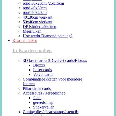
rond 30x20cm /25x15cm
rond 40x30cm
rond 50x40cm
40x30cm vierkant
50x40cm vierkant
DP Kinderpakketten
Meerluiken
Hoe werkt Diamond painting?
Kaarten maken
In Kaarten maken
3D laser cards/ 3D velvet cards/Bloxxx
Bloxxx
Laser cards
Velvet cards
Combinatiepakketten voor meerdere
kaarten
Pillar circle cards
Accessoires / gereedschap
foam
gereedschap
Stickervellen
Cutting dies/ clear stamps/ stencils