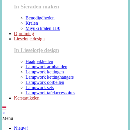
In Sieraden maken
Benodigdheden
Kralen
Miyuki kralen 11/0
Opruiming
Lieselotje design
In Lieselotje design
Haakpakketten
Lampwork armbanden
Lampwork kettingen
Lampwork kettinghangers
Lampwork oorbellen
Lampwork sets
Lampwork tafelaccessoires
Kerstartikelen
×
Menu
Nieuw!