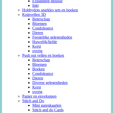
Expanding mousse
Inkt
Hobbydots sparkles sets en boeken
Knipvellen 3D
Beterschap
Bloemen
Condoleance
Dieren
Feestelijke gelegenheden
Huwelijk/liefde
Kerst
overig
Push out vellen en boeken
Beterschap
Bloemen
Boeken
Condoleance
Dieren
Diverse gelegenheden
Kerst
overig
Papier en enveloppen
Stitch and Do
Mini garenkaarten
Stitch and do Cards