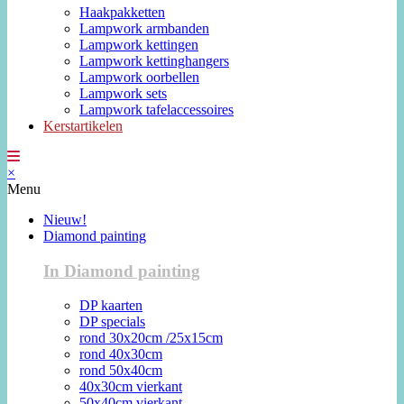
Haakpakketten
Lampwork armbanden
Lampwork kettingen
Lampwork kettinghangers
Lampwork oorbellen
Lampwork sets
Lampwork tafelaccessoires
Kerstartikelen
×
Menu
Nieuw!
Diamond painting
In Diamond painting
DP kaarten
DP specials
rond 30x20cm /25x15cm
rond 40x30cm
rond 50x40cm
40x30cm vierkant
50x40cm vierkant