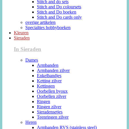
Stitch and do sets
Stitch and Do coloursets
Stitch and Do boeken
Stitch and Do cards only
overige artikelen
Specialties hobbyboeken
Kleuren
Sieraden
In Sieraden
Dames
Armbanden
Armbanden zilver
Enkelbandjes
Ketting zilver
Kettingen
Oorbellen byoux
Oorbellen zilver
Ringen
Ringen zilver
Sieradensetjes
Teenringen zilver
Heren
Armbanden RVS (stainless steel)