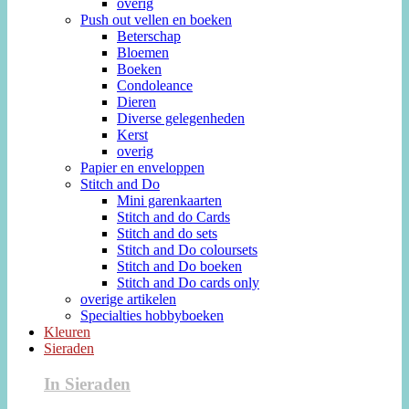
overig
Push out vellen en boeken
Beterschap
Bloemen
Boeken
Condoleance
Dieren
Diverse gelegenheden
Kerst
overig
Papier en enveloppen
Stitch and Do
Mini garenkaarten
Stitch and do Cards
Stitch and do sets
Stitch and Do coloursets
Stitch and Do boeken
Stitch and Do cards only
overige artikelen
Specialties hobbyboeken
Kleuren
Sieraden
In Sieraden