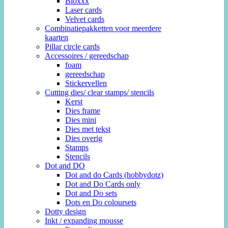
Bloxxx
Laser cards
Velvet cards
Combinatiepakketten voor meerdere
kaarten
Pillar circle cards
Accessoires / gereedschap
foam
gereedschap
Stickervellen
Cutting dies/ clear stamps/ stencils
Kerst
Dies frame
Dies mini
Dies met tekst
Dies overig
Stamps
Stencils
Dot and DO
Dot and do Cards (hobbydotz)
Dot and Do Cards only
Dot and Do sets
Dots en Do coloursets
Dotty design
Inkt / expanding mousse