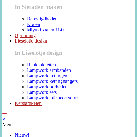
In Sieraden maken
Benodigdheden
Kralen
Miyuki kralen 11/0
Opruiming
Lieselotje design
In Lieselotje design
Haakpakketten
Lampwork armbanden
Lampwork kettingen
Lampwork kettinghangers
Lampwork oorbellen
Lampwork sets
Lampwork tafelaccessoires
Kerstartikelen
×
Menu
Nieuw!