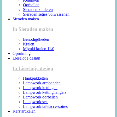
Kettingen
Oorbellen
Sieraden kinderen
Sieraden setjes volwassenen
Sieraden maken
In Sieraden maken
Benodigdheden
Kralen
Miyuki kralen 11/0
Opruiming
Lieselotje design
In Lieselotje design
Haakpakketten
Lampwork armbanden
Lampwork kettingen
Lampwork kettinghangers
Lampwork oorbellen
Lampwork sets
Lampwork tafelaccessoires
Kerstartikelen