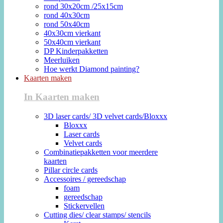
rond 30x20cm /25x15cm
rond 40x30cm
rond 50x40cm
40x30cm vierkant
50x40cm vierkant
DP Kinderpakketten
Meerluiken
Hoe werkt Diamond painting?
Kaarten maken
In Kaarten maken
3D laser cards/ 3D velvet cards/Bloxxx
Bloxxx
Laser cards
Velvet cards
Combinatiepakketten voor meerdere
kaarten
Pillar circle cards
Accessoires / gereedschap
foam
gereedschap
Stickervellen
Cutting dies/ clear stamps/ stencils