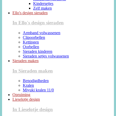
Kindersetjes
Zelf maken
Ello's design sieraden
In Ello's design sieraden
Armband volwassenen
Clipoorbellen
Kettingen
Oorbellen
Sieraden kinderen
Sieraden setjes volwassenen
Sieraden maken
In Sieraden maken
Benodigdheden
Kralen
Miyuki kralen 11/0
Opruiming
Lieselotje design
In Lieselotje design