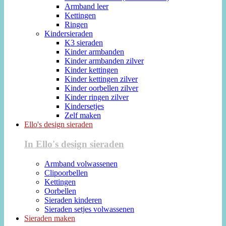
Armband leer
Kettingen
Ringen
Kindersieraden
K3 sieraden
Kinder armbanden
Kinder armbanden zilver
Kinder kettingen
Kinder kettingen zilver
Kinder oorbellen zilver
Kinder ringen zilver
Kindersetjes
Zelf maken
Ello's design sieraden
In Ello's design sieraden
Armband volwassenen
Clipoorbellen
Kettingen
Oorbellen
Sieraden kinderen
Sieraden setjes volwassenen
Sieraden maken