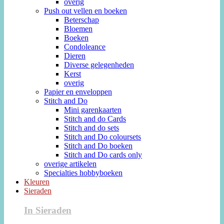
overig
Push out vellen en boeken
Beterschap
Bloemen
Boeken
Condoleance
Dieren
Diverse gelegenheden
Kerst
overig
Papier en enveloppen
Stitch and Do
Mini garenkaarten
Stitch and do Cards
Stitch and do sets
Stitch and Do coloursets
Stitch and Do boeken
Stitch and Do cards only
overige artikelen
Specialties hobbyboeken
Kleuren
Sieraden
In Sieraden