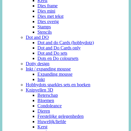
Kerst
Dies frame
Dies mini
Dies met tekst
Dies overig
Stamps
Stencils
Dot and DO
Dot and do Cards (hobbydotz)
Dot and Do Cards only
Dot and Do sets
Dots en Do coloursets
Dotty design
Inkt / expanding mousse
Expanding mousse
Inkt
Hobbydots sparkles sets en boeken
Knipvellen 3D
Beterschap
Bloemen
Condoleance
Dieren
Feestelijke gelegenheden
Huwelijk/liefde
Kerst