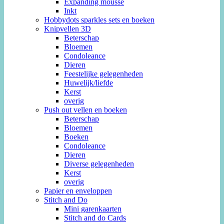
Expanding mousse
Inkt
Hobbydots sparkles sets en boeken
Knipvellen 3D
Beterschap
Bloemen
Condoleance
Dieren
Feestelijke gelegenheden
Huwelijk/liefde
Kerst
overig
Push out vellen en boeken
Beterschap
Bloemen
Boeken
Condoleance
Dieren
Diverse gelegenheden
Kerst
overig
Papier en enveloppen
Stitch and Do
Mini garenkaarten
Stitch and do Cards