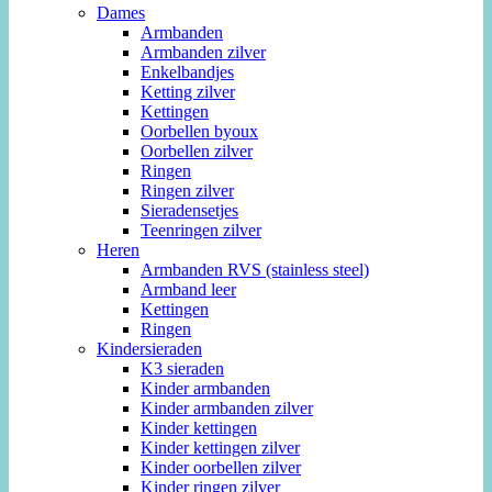
Dames
Armbanden
Armbanden zilver
Enkelbandjes
Ketting zilver
Kettingen
Oorbellen byoux
Oorbellen zilver
Ringen
Ringen zilver
Sieradensetjes
Teenringen zilver
Heren
Armbanden RVS (stainless steel)
Armband leer
Kettingen
Ringen
Kindersieraden
K3 sieraden
Kinder armbanden
Kinder armbanden zilver
Kinder kettingen
Kinder kettingen zilver
Kinder oorbellen zilver
Kinder ringen zilver