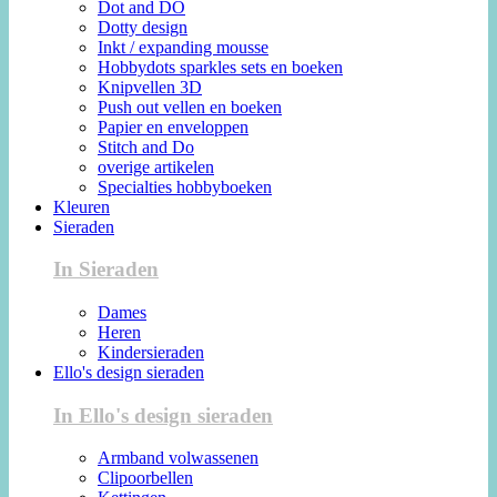
Dot and DO
Dotty design
Inkt / expanding mousse
Hobbydots sparkles sets en boeken
Knipvellen 3D
Push out vellen en boeken
Papier en enveloppen
Stitch and Do
overige artikelen
Specialties hobbyboeken
Kleuren
Sieraden
In Sieraden
Dames
Heren
Kindersieraden
Ello's design sieraden
In Ello's design sieraden
Armband volwassenen
Clipoorbellen