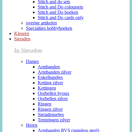
Stitch and do sets
Stitch and Do coloursets
Stitch and Do boeken
Stitch and Do cards only
overige artikelen
Specialties hobbyboeken
Kleuren
Sieraden
In Sieraden
Dames
Armbanden
Armbanden zilver
Enkelbandjes
Ketting zilver
Kettingen
Oorbellen byoux
Oorbellen zilver
Ringen
Ringen zilver
Sieradensetjes
Teenringen zilver
Heren
Armbanden RVS (stainless steel)