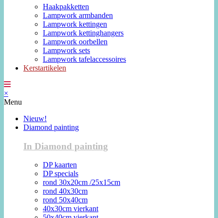
Haakpakketten
Lampwork armbanden
Lampwork kettingen
Lampwork kettinghangers
Lampwork oorbellen
Lampwork sets
Lampwork tafelaccessoires
Kerstartikelen
×
Menu
Nieuw!
Diamond painting
In Diamond painting
DP kaarten
DP specials
rond 30x20cm /25x15cm
rond 40x30cm
rond 50x40cm
40x30cm vierkant
50x40cm vierkant