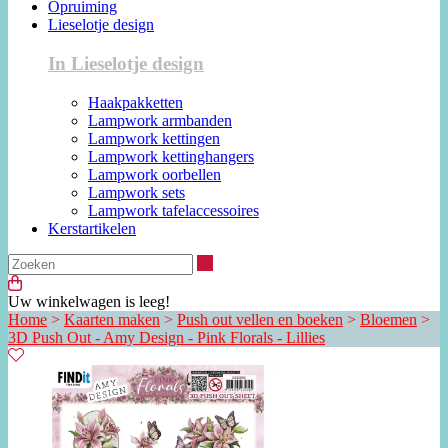
Opruiming
Lieselotje design
In Lieselotje design
Haakpakketten
Lampwork armbanden
Lampwork kettingen
Lampwork kettinghangers
Lampwork oorbellen
Lampwork sets
Lampwork tafelaccessoires
Kerstartikelen
Zoeken
Uw winkelwagen is leeg!
Home
>
Kaarten maken
>
Push out vellen en boeken
>
Bloemen
>
3D Push Out - Amy Design - Pink Florals - Lillies