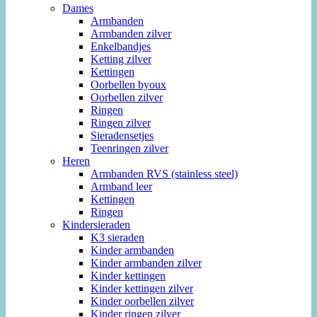
Dames
Armbanden
Armbanden zilver
Enkelbandjes
Ketting zilver
Kettingen
Oorbellen byoux
Oorbellen zilver
Ringen
Ringen zilver
Sieradensetjes
Teenringen zilver
Heren
Armbanden RVS (stainless steel)
Armband leer
Kettingen
Ringen
Kindersieraden
K3 sieraden
Kinder armbanden
Kinder armbanden zilver
Kinder kettingen
Kinder kettingen zilver
Kinder oorbellen zilver
Kinder ringen zilver