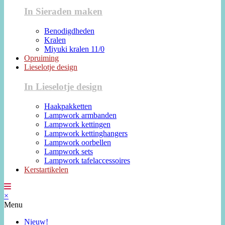
In Sieraden maken
Benodigdheden
Kralen
Miyuki kralen 11/0
Opruiming
Lieselotje design
In Lieselotje design
Haakpakketten
Lampwork armbanden
Lampwork kettingen
Lampwork kettinghangers
Lampwork oorbellen
Lampwork sets
Lampwork tafelaccessoires
Kerstartikelen
×
Menu
Nieuw!