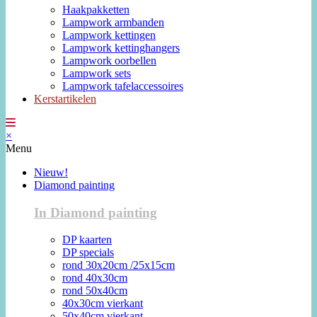
Haakpakketten
Lampwork armbanden
Lampwork kettingen
Lampwork kettinghangers
Lampwork oorbellen
Lampwork sets
Lampwork tafelaccessoires
Kerstartikelen
×
Menu
Nieuw!
Diamond painting
In Diamond painting
DP kaarten
DP specials
rond 30x20cm /25x15cm
rond 40x30cm
rond 50x40cm
40x30cm vierkant
50x40cm vierkant