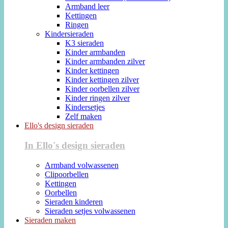
Armband leer
Kettingen
Ringen
Kindersieraden
K3 sieraden
Kinder armbanden
Kinder armbanden zilver
Kinder kettingen
Kinder kettingen zilver
Kinder oorbellen zilver
Kinder ringen zilver
Kindersetjes
Zelf maken
Ello's design sieraden
In Ello's design sieraden
Armband volwassenen
Clipoorbellen
Kettingen
Oorbellen
Sieraden kinderen
Sieraden setjes volwassenen
Sieraden maken