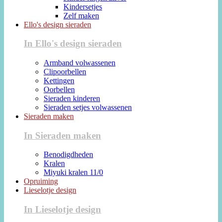
Kindersetjes
Zelf maken
Ello's design sieraden
In Ello's design sieraden
Armband volwassenen
Clipoorbellen
Kettingen
Oorbellen
Sieraden kinderen
Sieraden setjes volwassenen
Sieraden maken
In Sieraden maken
Benodigdheden
Kralen
Miyuki kralen 11/0
Opruiming
Lieselotje design
In Lieselotje design