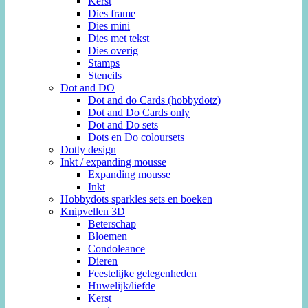
Kerst
Dies frame
Dies mini
Dies met tekst
Dies overig
Stamps
Stencils
Dot and DO
Dot and do Cards (hobbydotz)
Dot and Do Cards only
Dot and Do sets
Dots en Do coloursets
Dotty design
Inkt / expanding mousse
Expanding mousse
Inkt
Hobbydots sparkles sets en boeken
Knipvellen 3D
Beterschap
Bloemen
Condoleance
Dieren
Feestelijke gelegenheden
Huwelijk/liefde
Kerst