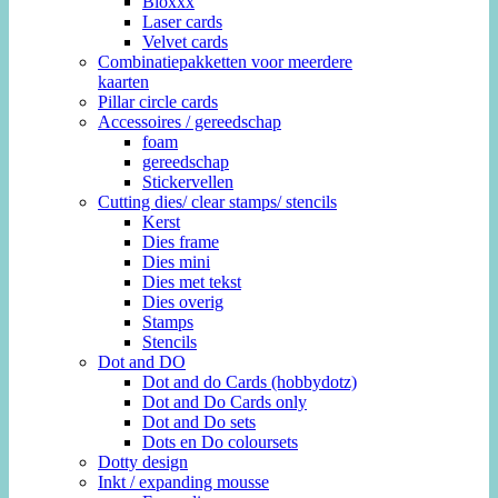
Bloxxx
Laser cards
Velvet cards
Combinatiepakketten voor meerdere
kaarten
Pillar circle cards
Accessoires / gereedschap
foam
gereedschap
Stickervellen
Cutting dies/ clear stamps/ stencils
Kerst
Dies frame
Dies mini
Dies met tekst
Dies overig
Stamps
Stencils
Dot and DO
Dot and do Cards (hobbydotz)
Dot and Do Cards only
Dot and Do sets
Dots en Do coloursets
Dotty design
Inkt / expanding mousse