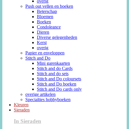
overig
Push out vellen en boeken
Beterschap
Bloemen
Boeken
Condoleance
Dieren
Diverse gelegenheden
Kerst
overig
Papier en enveloppen
Stitch and Do
Mini garenkaarten
Stitch and do Cards
Stitch and do sets
Stitch and Do coloursets
Stitch and Do boeken
Stitch and Do cards only
overige artikelen
Specialties hobbyboeken
Kleuren
Sieraden
In Sieraden