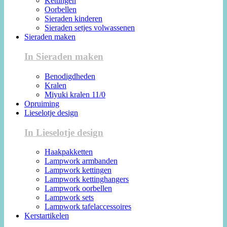
Kettingen
Oorbellen
Sieraden kinderen
Sieraden setjes volwassenen
Sieraden maken
In Sieraden maken
Benodigdheden
Kralen
Miyuki kralen 11/0
Opruiming
Lieselotje design
In Lieselotje design
Haakpakketten
Lampwork armbanden
Lampwork kettingen
Lampwork kettinghangers
Lampwork oorbellen
Lampwork sets
Lampwork tafelaccessoires
Kerstartikelen