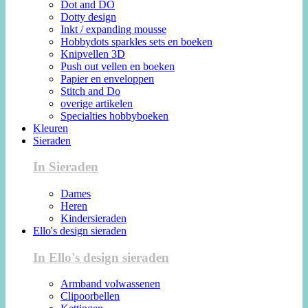
Dot and DO
Dotty design
Inkt / expanding mousse
Hobbydots sparkles sets en boeken
Knipvellen 3D
Push out vellen en boeken
Papier en enveloppen
Stitch and Do
overige artikelen
Specialties hobbyboeken
Kleuren
Sieraden
In Sieraden
Dames
Heren
Kindersieraden
Ello's design sieraden
In Ello's design sieraden
Armband volwassenen
Clipoorbellen