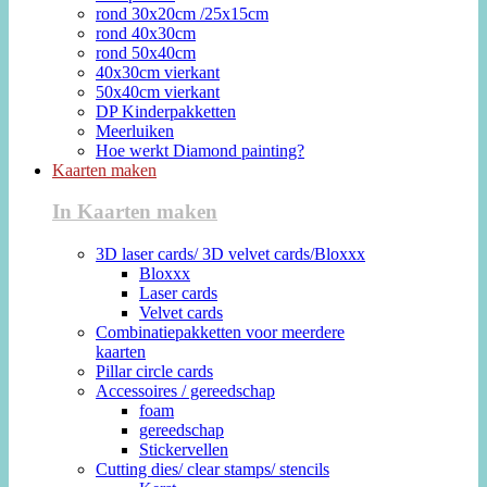
rond 30x20cm /25x15cm
rond 40x30cm
rond 50x40cm
40x30cm vierkant
50x40cm vierkant
DP Kinderpakketten
Meerluiken
Hoe werkt Diamond painting?
Kaarten maken
In Kaarten maken
3D laser cards/ 3D velvet cards/Bloxxx
Bloxxx
Laser cards
Velvet cards
Combinatiepakketten voor meerdere
kaarten
Pillar circle cards
Accessoires / gereedschap
foam
gereedschap
Stickervellen
Cutting dies/ clear stamps/ stencils