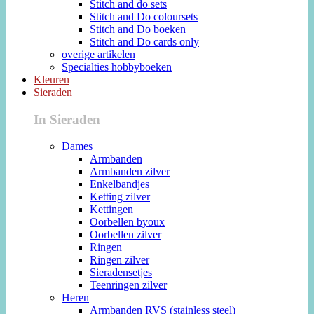
Stitch and do sets
Stitch and Do coloursets
Stitch and Do boeken
Stitch and Do cards only
overige artikelen
Specialties hobbyboeken
Kleuren
Sieraden
In Sieraden
Dames
Armbanden
Armbanden zilver
Enkelbandjes
Ketting zilver
Kettingen
Oorbellen byoux
Oorbellen zilver
Ringen
Ringen zilver
Sieradensetjes
Teenringen zilver
Heren
Armbanden RVS (stainless steel)