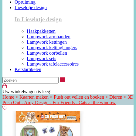
Opruiming
Lieselotje design
In Lieselotje design
Haakpakketten
Lampwork armbanden
Lampwork kettingen
Lampwork kettinghangers
Lampwork oorbellen
Lampwork sets
Lampwork tafelaccessoires
Kerstartikelen
Zoeken
Uw winkelwagen is leeg!
Home
>
Kaarten maken
>
Push out vellen en boeken
>
Dieren
>
3D
Push Out - Amy Design - Fur Friends - Cats at the window