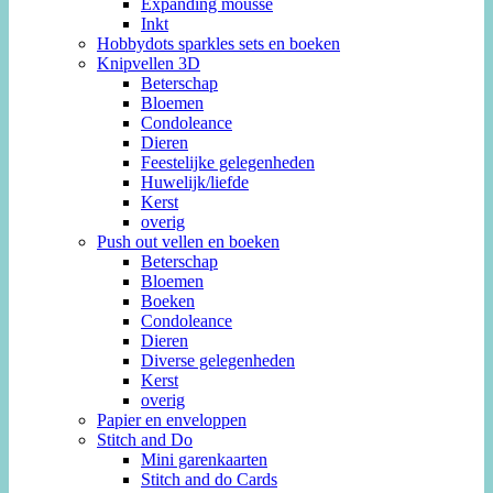
Expanding mousse
Inkt
Hobbydots sparkles sets en boeken
Knipvellen 3D
Beterschap
Bloemen
Condoleance
Dieren
Feestelijke gelegenheden
Huwelijk/liefde
Kerst
overig
Push out vellen en boeken
Beterschap
Bloemen
Boeken
Condoleance
Dieren
Diverse gelegenheden
Kerst
overig
Papier en enveloppen
Stitch and Do
Mini garenkaarten
Stitch and do Cards