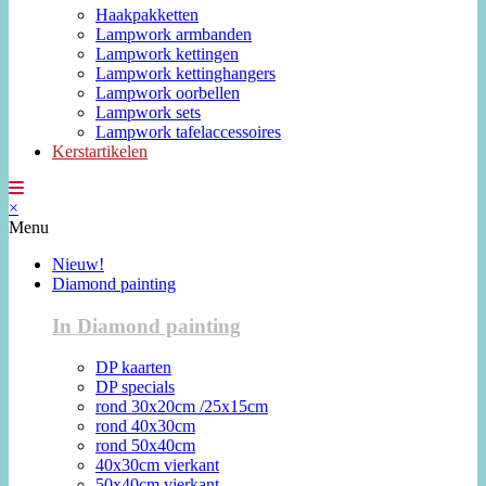
Haakpakketten
Lampwork armbanden
Lampwork kettingen
Lampwork kettinghangers
Lampwork oorbellen
Lampwork sets
Lampwork tafelaccessoires
Kerstartikelen
×
Menu
Nieuw!
Diamond painting
In Diamond painting
DP kaarten
DP specials
rond 30x20cm /25x15cm
rond 40x30cm
rond 50x40cm
40x30cm vierkant
50x40cm vierkant