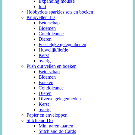
Expanding mousse
Inkt
Hobbydots sparkles sets en boeken
Knipvellen 3D
Beterschap
Bloemen
Condoleance
Dieren
Feestelijke gelegenheden
Huwelijk/liefde
Kerst
overig
Push out vellen en boeken
Beterschap
Bloemen
Boeken
Condoleance
Dieren
Diverse gelegenheden
Kerst
overig
Papier en enveloppen
Stitch and Do
Mini garenkaarten
Stitch and do Cards