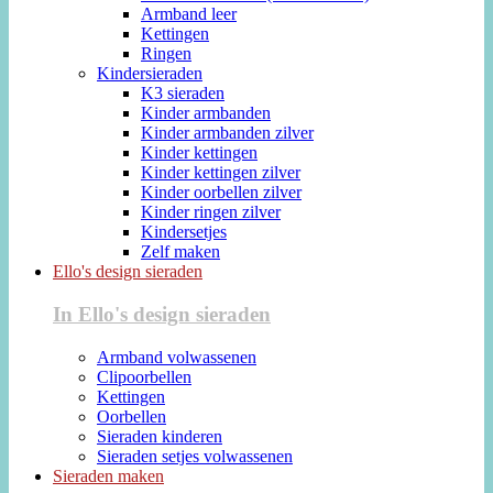
Armband leer
Kettingen
Ringen
Kindersieraden
K3 sieraden
Kinder armbanden
Kinder armbanden zilver
Kinder kettingen
Kinder kettingen zilver
Kinder oorbellen zilver
Kinder ringen zilver
Kindersetjes
Zelf maken
Ello's design sieraden
In Ello's design sieraden
Armband volwassenen
Clipoorbellen
Kettingen
Oorbellen
Sieraden kinderen
Sieraden setjes volwassenen
Sieraden maken