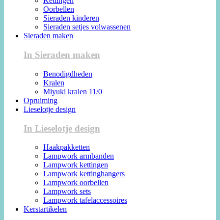
Kettingen
Oorbellen
Sieraden kinderen
Sieraden setjes volwassenen
Sieraden maken
In Sieraden maken
Benodigdheden
Kralen
Miyuki kralen 11/0
Opruiming
Lieselotje design
In Lieselotje design
Haakpakketten
Lampwork armbanden
Lampwork kettingen
Lampwork kettinghangers
Lampwork oorbellen
Lampwork sets
Lampwork tafelaccessoires
Kerstartikelen