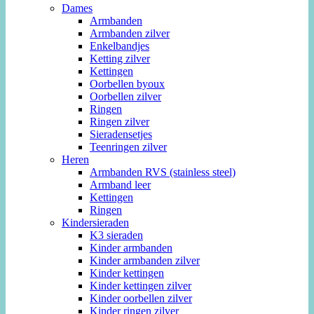
Dames
Armbanden
Armbanden zilver
Enkelbandjes
Ketting zilver
Kettingen
Oorbellen byoux
Oorbellen zilver
Ringen
Ringen zilver
Sieradensetjes
Teenringen zilver
Heren
Armbanden RVS (stainless steel)
Armband leer
Kettingen
Ringen
Kindersieraden
K3 sieraden
Kinder armbanden
Kinder armbanden zilver
Kinder kettingen
Kinder kettingen zilver
Kinder oorbellen zilver
Kinder ringen zilver