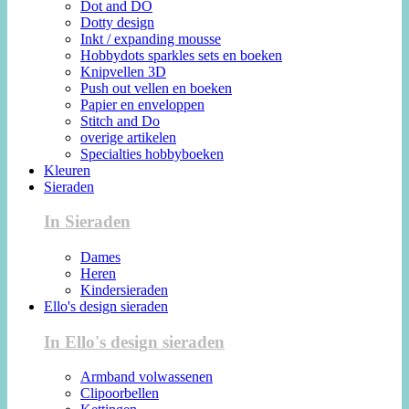
Dot and DO
Dotty design
Inkt / expanding mousse
Hobbydots sparkles sets en boeken
Knipvellen 3D
Push out vellen en boeken
Papier en enveloppen
Stitch and Do
overige artikelen
Specialties hobbyboeken
Kleuren
Sieraden
In Sieraden
Dames
Heren
Kindersieraden
Ello's design sieraden
In Ello's design sieraden
Armband volwassenen
Clipoorbellen