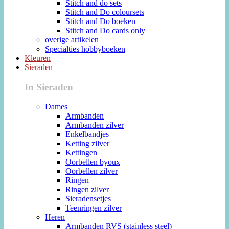
Stitch and do sets
Stitch and Do coloursets
Stitch and Do boeken
Stitch and Do cards only
overige artikelen
Specialties hobbyboeken
Kleuren
Sieraden
In Sieraden
Dames
Armbanden
Armbanden zilver
Enkelbandjes
Ketting zilver
Kettingen
Oorbellen byoux
Oorbellen zilver
Ringen
Ringen zilver
Sieradensetjes
Teenringen zilver
Heren
Armbanden RVS (stainless steel)