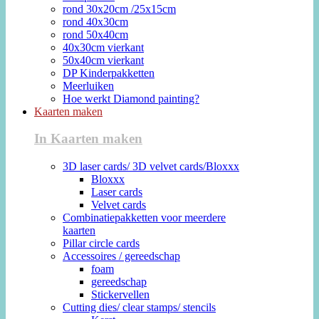
rond 30x20cm /25x15cm
rond 40x30cm
rond 50x40cm
40x30cm vierkant
50x40cm vierkant
DP Kinderpakketten
Meerluiken
Hoe werkt Diamond painting?
Kaarten maken
In Kaarten maken
3D laser cards/ 3D velvet cards/Bloxxx
Bloxxx
Laser cards
Velvet cards
Combinatiepakketten voor meerdere
kaarten
Pillar circle cards
Accessoires / gereedschap
foam
gereedschap
Stickervellen
Cutting dies/ clear stamps/ stencils