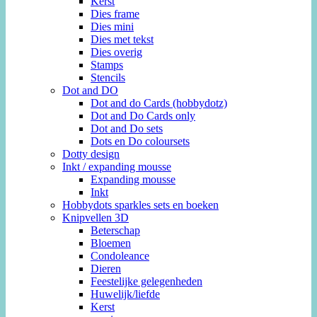
Kerst
Dies frame
Dies mini
Dies met tekst
Dies overig
Stamps
Stencils
Dot and DO
Dot and do Cards (hobbydotz)
Dot and Do Cards only
Dot and Do sets
Dots en Do coloursets
Dotty design
Inkt / expanding mousse
Expanding mousse
Inkt
Hobbydots sparkles sets en boeken
Knipvellen 3D
Beterschap
Bloemen
Condoleance
Dieren
Feestelijke gelegenheden
Huwelijk/liefde
Kerst