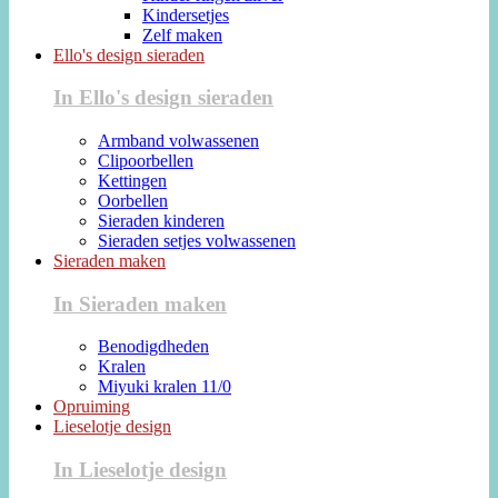
Kindersetjes
Zelf maken
Ello's design sieraden
In Ello's design sieraden
Armband volwassenen
Clipoorbellen
Kettingen
Oorbellen
Sieraden kinderen
Sieraden setjes volwassenen
Sieraden maken
In Sieraden maken
Benodigdheden
Kralen
Miyuki kralen 11/0
Opruiming
Lieselotje design
In Lieselotje design