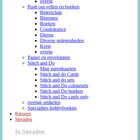
overig
Push out vellen en boeken
Beterschap
Bloemen
Boeken
Condoleance
Dieren
Diverse gelegenheden
Kerst
overig
Papier en enveloppen
Stitch and Do
Mini garenkaarten
Stitch and do Cards
Stitch and do sets
Stitch and Do coloursets
Stitch and Do boeken
Stitch and Do cards only
overige artikelen
Specialties hobbyboeken
Kleuren
Sieraden
In Sieraden