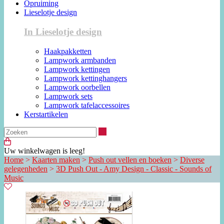
Opruiming
Lieselotje design
In Lieselotje design
Haakpakketten
Lampwork armbanden
Lampwork kettingen
Lampwork kettinghangers
Lampwork oorbellen
Lampwork sets
Lampwork tafelaccessoires
Kerstartikelen
Zoeken
Uw winkelwagen is leeg!
Home
>
Kaarten maken
>
Push out vellen en boeken
>
Diverse
gelegenheden
>
3D Push Out - Amy Design - Classic - Sounds of
Music