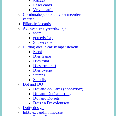
Bloxxx
Laser cards
Velvet cards
Combinatiepakketten voor meerdere
kaarten
Pillar circle cards
Accessoires / gereedschap
foam
gereedschap
Stickervellen
Cutting dies/ clear stamps/ stencils
Kerst
Dies frame
Dies mini
Dies met tekst
Dies overig
Stamps
Stencils
Dot and DO
Dot and do Cards (hobbydotz)
Dot and Do Cards only
Dot and Do sets
Dots en Do coloursets
Dotty design
Inkt / expanding mousse