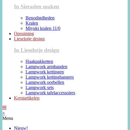
In Sieraden maken
Benodigdheden
Kralen
Miyuki kralen 11/0
Opruiming
Lieselotje design
In Lieselotje design
Haakpakketten
Lampwork armbanden
Lampwork kettingen
Lampwork kettinghangers
Lampwork oorbellen
Lampwork sets
Lampwork tafelaccessoires
Kerstartikelen
×
Menu
Nieuw!