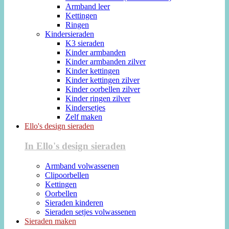
Armband leer
Kettingen
Ringen
Kindersieraden
K3 sieraden
Kinder armbanden
Kinder armbanden zilver
Kinder kettingen
Kinder kettingen zilver
Kinder oorbellen zilver
Kinder ringen zilver
Kindersetjes
Zelf maken
Ello's design sieraden
In Ello's design sieraden
Armband volwassenen
Clipoorbellen
Kettingen
Oorbellen
Sieraden kinderen
Sieraden setjes volwassenen
Sieraden maken