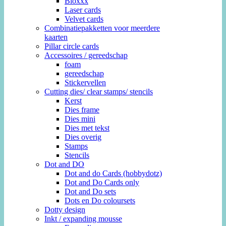
Bloxxx
Laser cards
Velvet cards
Combinatiepakketten voor meerdere
kaarten
Pillar circle cards
Accessoires / gereedschap
foam
gereedschap
Stickervellen
Cutting dies/ clear stamps/ stencils
Kerst
Dies frame
Dies mini
Dies met tekst
Dies overig
Stamps
Stencils
Dot and DO
Dot and do Cards (hobbydotz)
Dot and Do Cards only
Dot and Do sets
Dots en Do coloursets
Dotty design
Inkt / expanding mousse