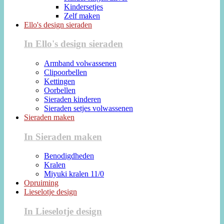
Kindersetjes
Zelf maken
Ello's design sieraden
In Ello's design sieraden
Armband volwassenen
Clipoorbellen
Kettingen
Oorbellen
Sieraden kinderen
Sieraden setjes volwassenen
Sieraden maken
In Sieraden maken
Benodigdheden
Kralen
Miyuki kralen 11/0
Opruiming
Lieselotje design
In Lieselotje design