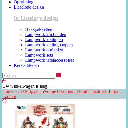
Opruiming
Lieselotje design
In Lieselotje design
Haakpakketten
Lampwork armbanden
Lampwork kettingen
Lampwork kettinghangers
Lampwork oorbellen
Lampwork sets
Lampwork tafelaccessoires
Kerstartikelen
Zoeken
Uw winkelwagen is leeg!
Home
>
3D knipvel - Yvonne Ceations - Floral Christmas- Floral
Lantern