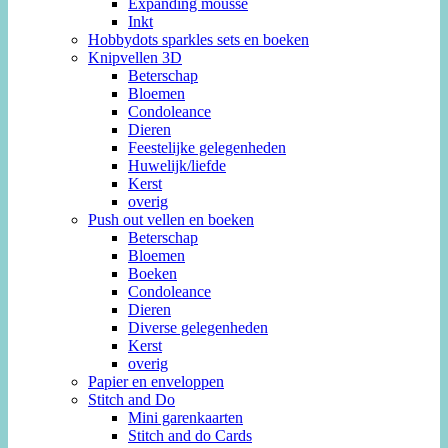
Expanding mousse
Inkt
Hobbydots sparkles sets en boeken
Knipvellen 3D
Beterschap
Bloemen
Condoleance
Dieren
Feestelijke gelegenheden
Huwelijk/liefde
Kerst
overig
Push out vellen en boeken
Beterschap
Bloemen
Boeken
Condoleance
Dieren
Diverse gelegenheden
Kerst
overig
Papier en enveloppen
Stitch and Do
Mini garenkaarten
Stitch and do Cards