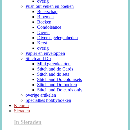
overig
Push out vellen en boeken
Beterschap
Bloemen
Boeken
Condoleance
Dieren
Diverse gelegenheden
Kerst
overig
Papier en enveloppen
Stitch and Do
Mini garenkaarten
Stitch and do Cards
Stitch and do sets
Stitch and Do coloursets
Stitch and Do boeken
Stitch and Do cards only
overige artikelen
Specialties hobbyboeken
Kleuren
Sieraden
In Sieraden