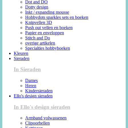
Dot and DO
Dotty design
Inkt / expanding mousse
Hobbydots sparkles sets en boeken
Knipvellen 3D
Push out vellen en boeken
Papier en enveloppen
Stitch and Do
overige artikelen
Specialties hobbyboeken
Kleuren
Sieraden
In Sieraden
Dames
Heren
Kindersieraden
Ello's design sieraden
In Ello's design sieraden
Armband volwassenen
Clipoorbellen