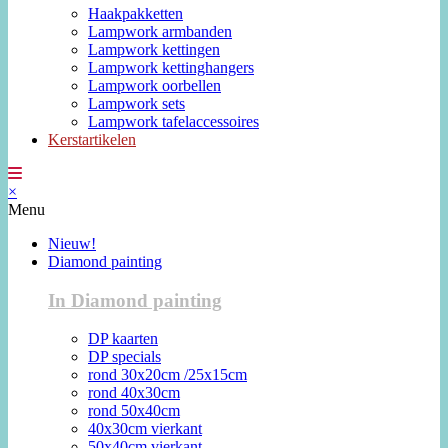
Haakpakketten
Lampwork armbanden
Lampwork kettingen
Lampwork kettinghangers
Lampwork oorbellen
Lampwork sets
Lampwork tafelaccessoires
Kerstartikelen
×
Menu
Nieuw!
Diamond painting
In Diamond painting
DP kaarten
DP specials
rond 30x20cm /25x15cm
rond 40x30cm
rond 50x40cm
40x30cm vierkant
50x40cm vierkant