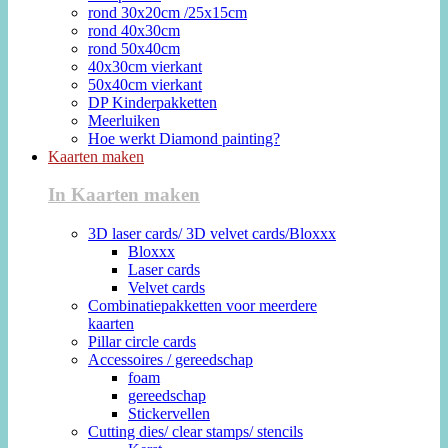
rond 30x20cm /25x15cm
rond 40x30cm
rond 50x40cm
40x30cm vierkant
50x40cm vierkant
DP Kinderpakketten
Meerluiken
Hoe werkt Diamond painting?
Kaarten maken
In Kaarten maken
3D laser cards/ 3D velvet cards/Bloxxx
Bloxxx
Laser cards
Velvet cards
Combinatiepakketten voor meerdere
kaarten
Pillar circle cards
Accessoires / gereedschap
foam
gereedschap
Stickervellen
Cutting dies/ clear stamps/ stencils