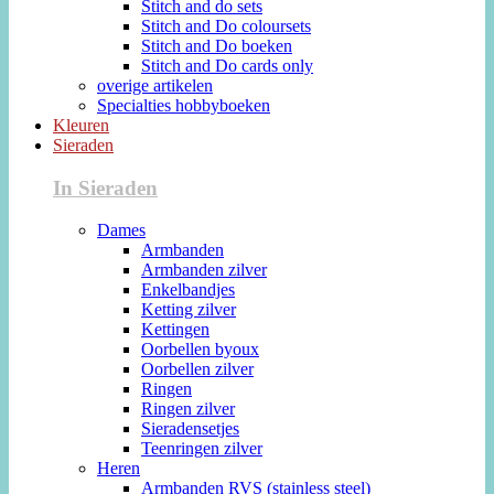
Stitch and do sets
Stitch and Do coloursets
Stitch and Do boeken
Stitch and Do cards only
overige artikelen
Specialties hobbyboeken
Kleuren
Sieraden
In Sieraden
Dames
Armbanden
Armbanden zilver
Enkelbandjes
Ketting zilver
Kettingen
Oorbellen byoux
Oorbellen zilver
Ringen
Ringen zilver
Sieradensetjes
Teenringen zilver
Heren
Armbanden RVS (stainless steel)