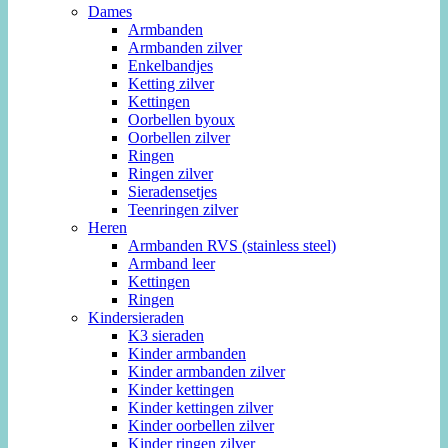
Dames
Armbanden
Armbanden zilver
Enkelbandjes
Ketting zilver
Kettingen
Oorbellen byoux
Oorbellen zilver
Ringen
Ringen zilver
Sieradensetjes
Teenringen zilver
Heren
Armbanden RVS (stainless steel)
Armband leer
Kettingen
Ringen
Kindersieraden
K3 sieraden
Kinder armbanden
Kinder armbanden zilver
Kinder kettingen
Kinder kettingen zilver
Kinder oorbellen zilver
Kinder ringen zilver