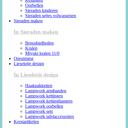
Kettingen
Oorbellen
Sieraden kinderen
Sieraden setjes volwassenen
Sieraden maken
In Sieraden maken
Benodigdheden
Kralen
Miyuki kralen 11/0
Opruiming
Lieselotje design
In Lieselotje design
Haakpakketten
Lampwork armbanden
Lampwork kettingen
Lampwork kettinghangers
Lampwork oorbellen
Lampwork sets
Lampwork tafelaccessoires
Kerstartikelen