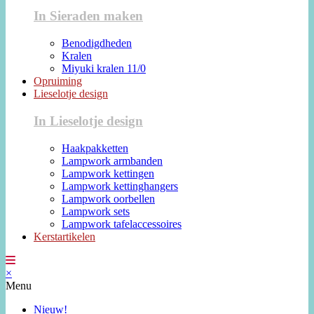
In Sieraden maken
Benodigdheden
Kralen
Miyuki kralen 11/0
Opruiming
Lieselotje design
In Lieselotje design
Haakpakketten
Lampwork armbanden
Lampwork kettingen
Lampwork kettinghangers
Lampwork oorbellen
Lampwork sets
Lampwork tafelaccessoires
Kerstartikelen
×
Menu
Nieuw!