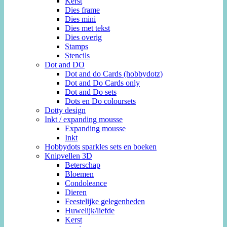
Kerst
Dies frame
Dies mini
Dies met tekst
Dies overig
Stamps
Stencils
Dot and DO
Dot and do Cards (hobbydotz)
Dot and Do Cards only
Dot and Do sets
Dots en Do coloursets
Dotty design
Inkt / expanding mousse
Expanding mousse
Inkt
Hobbydots sparkles sets en boeken
Knipvellen 3D
Beterschap
Bloemen
Condoleance
Dieren
Feestelijke gelegenheden
Huwelijk/liefde
Kerst