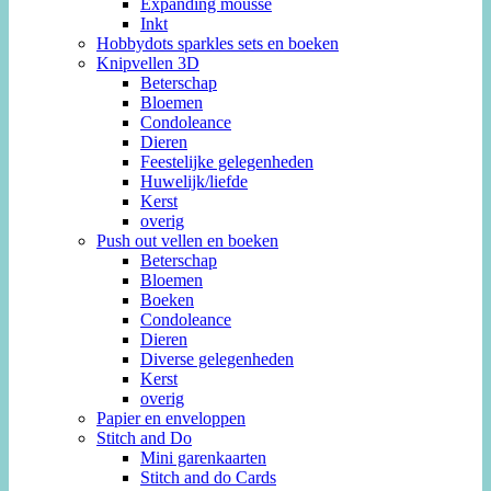
Expanding mousse
Inkt
Hobbydots sparkles sets en boeken
Knipvellen 3D
Beterschap
Bloemen
Condoleance
Dieren
Feestelijke gelegenheden
Huwelijk/liefde
Kerst
overig
Push out vellen en boeken
Beterschap
Bloemen
Boeken
Condoleance
Dieren
Diverse gelegenheden
Kerst
overig
Papier en enveloppen
Stitch and Do
Mini garenkaarten
Stitch and do Cards