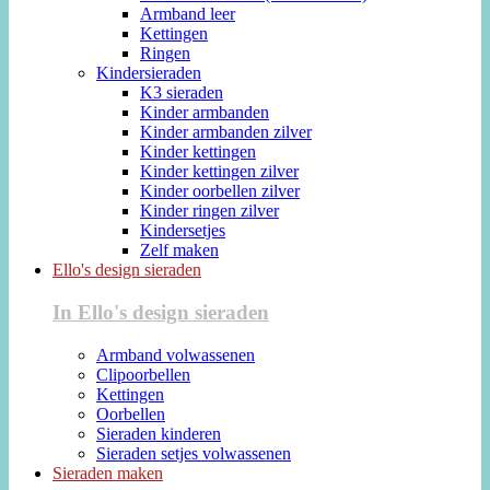
Armband leer
Kettingen
Ringen
Kindersieraden
K3 sieraden
Kinder armbanden
Kinder armbanden zilver
Kinder kettingen
Kinder kettingen zilver
Kinder oorbellen zilver
Kinder ringen zilver
Kindersetjes
Zelf maken
Ello's design sieraden
In Ello's design sieraden
Armband volwassenen
Clipoorbellen
Kettingen
Oorbellen
Sieraden kinderen
Sieraden setjes volwassenen
Sieraden maken