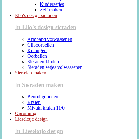
Kindersetjes
Zelf maken
Ello's design sieraden
In Ello's design sieraden
Armband volwassenen
Clipoorbellen
Kettingen
Oorbellen
Sieraden kinderen
Sieraden setjes volwassenen
Sieraden maken
In Sieraden maken
Benodigdheden
Kralen
Miyuki kralen 11/0
Opruiming
Lieselotje design
In Lieselotje design