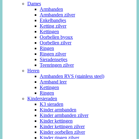
Dames
Armbanden
Armbanden zilver
Enkelbandjes
Ketting zilver
Kettingen
Oorbellen byoux
Oorbellen zilver
Ringen
Ringen zilver
Sieradensetjes
Teenringen zilver
Heren
Armbanden RVS (stainless steel)
Armband leer
Kettingen
Ringen
Kindersieraden
K3 sieraden
Kinder armbanden
Kinder armbanden zilver
Kinder kettingen
Kinder kettingen zilver
Kinder oorbellen zilver
Kinder ringen zilver