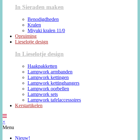
In Sieraden maken
Benodigdheden
Kralen
Miyuki kralen 11/0
Opruiming
Lieselotje design
In Lieselotje design
Haakpakketten
Lampwork armbanden
Lampwork kettingen
Lampwork kettinghangers
Lampwork oorbellen
Lampwork sets
Lampwork tafelaccessoires
Kerstartikelen
×
Menu
Nieuw!