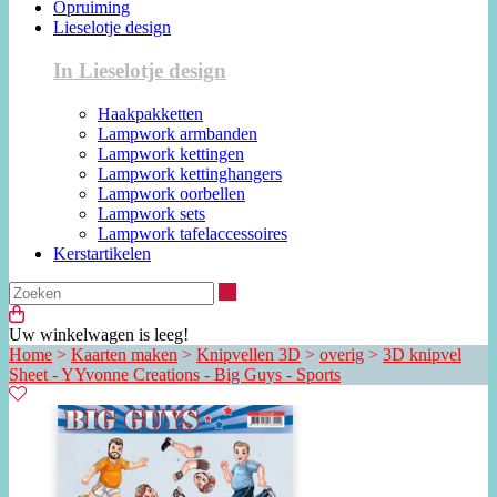
Opruiming
Lieselotje design
In Lieselotje design
Haakpakketten
Lampwork armbanden
Lampwork kettingen
Lampwork kettinghangers
Lampwork oorbellen
Lampwork sets
Lampwork tafelaccessoires
Kerstartikelen
Zoeken
Uw winkelwagen is leeg!
Home
>
Kaarten maken
>
Knipvellen 3D
>
overig
>
3D knipvel
Sheet - YYvonne Creations - Big Guys - Sports