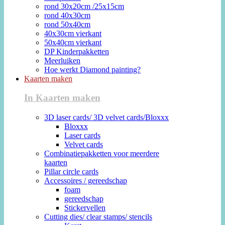
rond 30x20cm /25x15cm
rond 40x30cm
rond 50x40cm
40x30cm vierkant
50x40cm vierkant
DP Kinderpakketten
Meerluiken
Hoe werkt Diamond painting?
Kaarten maken
In Kaarten maken
3D laser cards/ 3D velvet cards/Bloxxx
Bloxxx
Laser cards
Velvet cards
Combinatiepakketten voor meerdere
kaarten
Pillar circle cards
Accessoires / gereedschap
foam
gereedschap
Stickervellen
Cutting dies/ clear stamps/ stencils