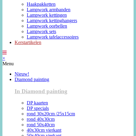
Haakpakketten
Lampwork armbanden
Lampwork kettingen
Lampwork kettinghangers
Lampwork oorbellen
Lampwork sets
Lampwork tafelaccessoires
Kerstartikelen
×
Menu
Nieuw!
Diamond painting
In Diamond painting
DP kaarten
DP specials
rond 30x20cm /25x15cm
rond 40x30cm
rond 50x40cm
40x30cm vierkant
50x40cm vierkant