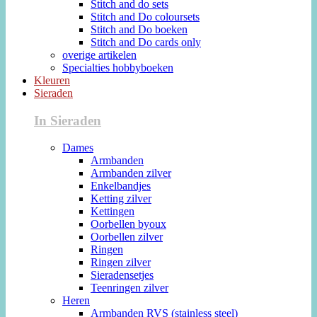
Stitch and do sets
Stitch and Do coloursets
Stitch and Do boeken
Stitch and Do cards only
overige artikelen
Specialties hobbyboeken
Kleuren
Sieraden
In Sieraden
Dames
Armbanden
Armbanden zilver
Enkelbandjes
Ketting zilver
Kettingen
Oorbellen byoux
Oorbellen zilver
Ringen
Ringen zilver
Sieradensetjes
Teenringen zilver
Heren
Armbanden RVS (stainless steel)