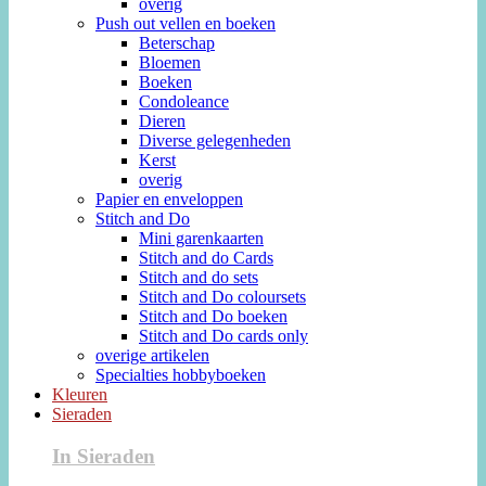
overig
Push out vellen en boeken
Beterschap
Bloemen
Boeken
Condoleance
Dieren
Diverse gelegenheden
Kerst
overig
Papier en enveloppen
Stitch and Do
Mini garenkaarten
Stitch and do Cards
Stitch and do sets
Stitch and Do coloursets
Stitch and Do boeken
Stitch and Do cards only
overige artikelen
Specialties hobbyboeken
Kleuren
Sieraden
In Sieraden