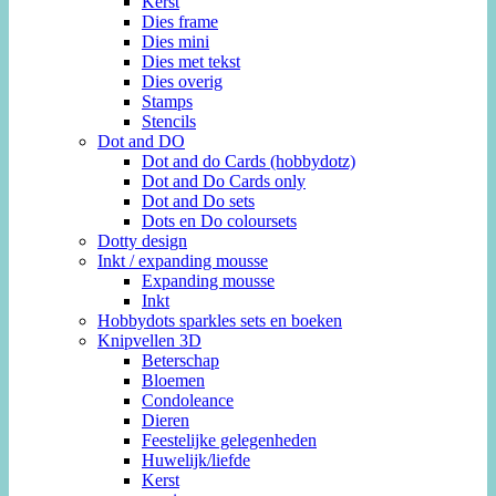
Kerst
Dies frame
Dies mini
Dies met tekst
Dies overig
Stamps
Stencils
Dot and DO
Dot and do Cards (hobbydotz)
Dot and Do Cards only
Dot and Do sets
Dots en Do coloursets
Dotty design
Inkt / expanding mousse
Expanding mousse
Inkt
Hobbydots sparkles sets en boeken
Knipvellen 3D
Beterschap
Bloemen
Condoleance
Dieren
Feestelijke gelegenheden
Huwelijk/liefde
Kerst