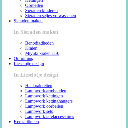
Kettingen
Oorbellen
Sieraden kinderen
Sieraden setjes volwassenen
Sieraden maken
In Sieraden maken
Benodigdheden
Kralen
Miyuki kralen 11/0
Opruiming
Lieselotje design
In Lieselotje design
Haakpakketten
Lampwork armbanden
Lampwork kettingen
Lampwork kettinghangers
Lampwork oorbellen
Lampwork sets
Lampwork tafelaccessoires
Kerstartikelen