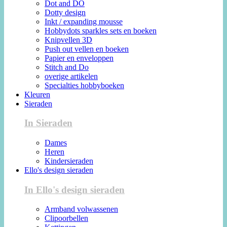
Dot and DO
Dotty design
Inkt / expanding mousse
Hobbydots sparkles sets en boeken
Knipvellen 3D
Push out vellen en boeken
Papier en enveloppen
Stitch and Do
overige artikelen
Specialties hobbyboeken
Kleuren
Sieraden
In Sieraden
Dames
Heren
Kindersieraden
Ello's design sieraden
In Ello's design sieraden
Armband volwassenen
Clipoorbellen