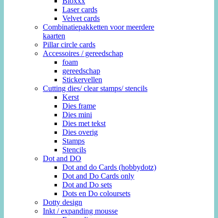
Bloxxx
Laser cards
Velvet cards
Combinatiepakketten voor meerdere
kaarten
Pillar circle cards
Accessoires / gereedschap
foam
gereedschap
Stickervellen
Cutting dies/ clear stamps/ stencils
Kerst
Dies frame
Dies mini
Dies met tekst
Dies overig
Stamps
Stencils
Dot and DO
Dot and do Cards (hobbydotz)
Dot and Do Cards only
Dot and Do sets
Dots en Do coloursets
Dotty design
Inkt / expanding mousse