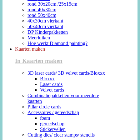
rond 30x20cm /25x15cm
rond 40x30cm
rond 50x40cm
40x30cm vierkant
50x40cm vierkant
DP Kinderpakketten
Meerluiken
Hoe werkt Diamond painting?
Kaarten maken
In Kaarten maken
3D laser cards/ 3D velvet cards/Bloxxx
Bloxxx
Laser cards
Velvet cards
Combinatiepakketten voor meerdere
kaarten
Pillar circle cards
Accessoires / gereedschap
foam
gereedschap
Stickervellen
Cutting dies/ clear stamps/ stencils