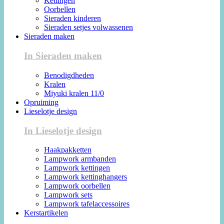
Kettingen
Oorbellen
Sieraden kinderen
Sieraden setjes volwassenen
Sieraden maken
In Sieraden maken
Benodigdheden
Kralen
Miyuki kralen 11/0
Opruiming
Lieselotje design
In Lieselotje design
Haakpakketten
Lampwork armbanden
Lampwork kettingen
Lampwork kettinghangers
Lampwork oorbellen
Lampwork sets
Lampwork tafelaccessoires
Kerstartikelen