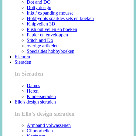
Dot and DO
Dotty design
Inkt / expanding mousse
Hobbydots sparkles sets en boeken
Knipvellen 3D
Push out vellen en boeken
Papier en enveloppen
Stitch and Do
overige artikelen
Specialties hobbyboeken
Kleuren
Sieraden
In Sieraden
Dames
Heren
Kindersieraden
Ello's design sieraden
In Ello's design sieraden
Armband volwassenen
Clipoorbellen