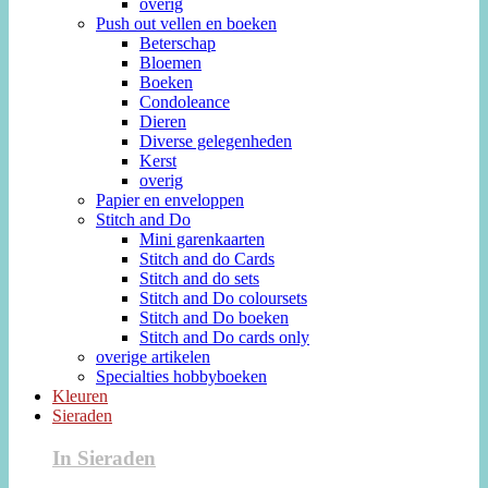
overig
Push out vellen en boeken
Beterschap
Bloemen
Boeken
Condoleance
Dieren
Diverse gelegenheden
Kerst
overig
Papier en enveloppen
Stitch and Do
Mini garenkaarten
Stitch and do Cards
Stitch and do sets
Stitch and Do coloursets
Stitch and Do boeken
Stitch and Do cards only
overige artikelen
Specialties hobbyboeken
Kleuren
Sieraden
In Sieraden