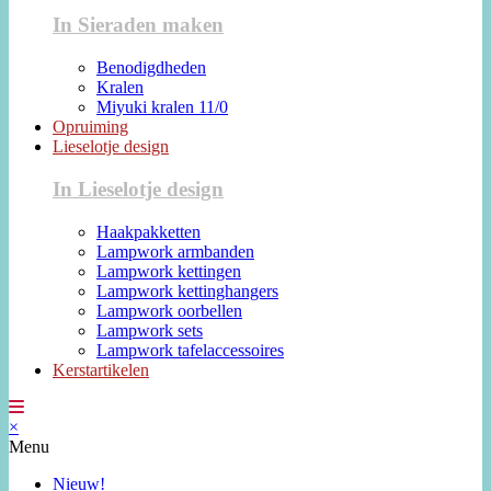
In Sieraden maken
Benodigdheden
Kralen
Miyuki kralen 11/0
Opruiming
Lieselotje design
In Lieselotje design
Haakpakketten
Lampwork armbanden
Lampwork kettingen
Lampwork kettinghangers
Lampwork oorbellen
Lampwork sets
Lampwork tafelaccessoires
Kerstartikelen
×
Menu
Nieuw!