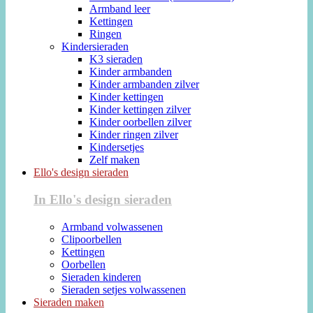
Armband leer
Kettingen
Ringen
Kindersieraden
K3 sieraden
Kinder armbanden
Kinder armbanden zilver
Kinder kettingen
Kinder kettingen zilver
Kinder oorbellen zilver
Kinder ringen zilver
Kindersetjes
Zelf maken
Ello's design sieraden
In Ello's design sieraden
Armband volwassenen
Clipoorbellen
Kettingen
Oorbellen
Sieraden kinderen
Sieraden setjes volwassenen
Sieraden maken