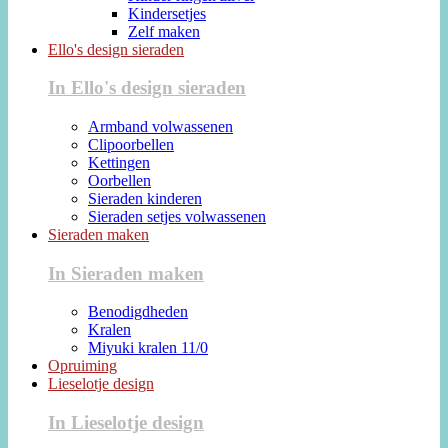
Kindersetjes
Zelf maken
Ello's design sieraden
In Ello's design sieraden
Armband volwassenen
Clipoorbellen
Kettingen
Oorbellen
Sieraden kinderen
Sieraden setjes volwassenen
Sieraden maken
In Sieraden maken
Benodigdheden
Kralen
Miyuki kralen 11/0
Opruiming
Lieselotje design
In Lieselotje design