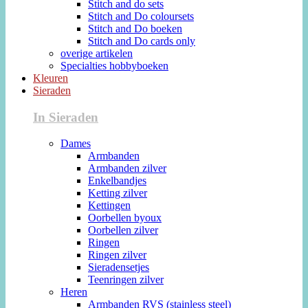
Stitch and do sets
Stitch and Do coloursets
Stitch and Do boeken
Stitch and Do cards only
overige artikelen
Specialties hobbyboeken
Kleuren
Sieraden
In Sieraden
Dames
Armbanden
Armbanden zilver
Enkelbandjes
Ketting zilver
Kettingen
Oorbellen byoux
Oorbellen zilver
Ringen
Ringen zilver
Sieradensetjes
Teenringen zilver
Heren
Armbanden RVS (stainless steel)