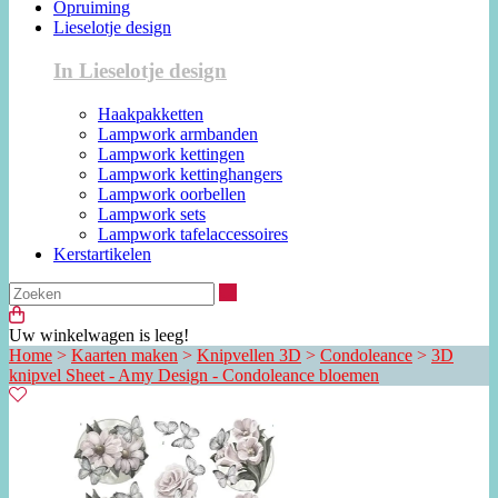
Opruiming
Lieselotje design
In Lieselotje design
Haakpakketten
Lampwork armbanden
Lampwork kettingen
Lampwork kettinghangers
Lampwork oorbellen
Lampwork sets
Lampwork tafelaccessoires
Kerstartikelen
Zoeken
Uw winkelwagen is leeg!
Home
>
Kaarten maken
>
Knipvellen 3D
>
Condoleance
>
3D
knipvel Sheet - Amy Design - Condoleance bloemen