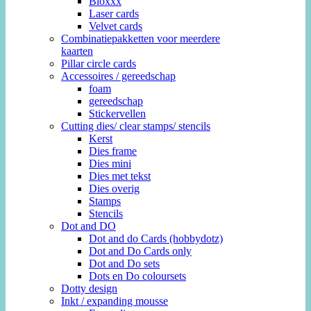
Bloxxx
Laser cards
Velvet cards
Combinatiepakketten voor meerdere
kaarten
Pillar circle cards
Accessoires / gereedschap
foam
gereedschap
Stickervellen
Cutting dies/ clear stamps/ stencils
Kerst
Dies frame
Dies mini
Dies met tekst
Dies overig
Stamps
Stencils
Dot and DO
Dot and do Cards (hobbydotz)
Dot and Do Cards only
Dot and Do sets
Dots en Do coloursets
Dotty design
Inkt / expanding mousse