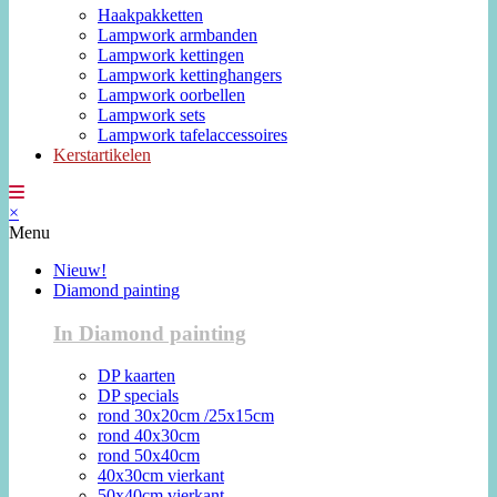
Haakpakketten
Lampwork armbanden
Lampwork kettingen
Lampwork kettinghangers
Lampwork oorbellen
Lampwork sets
Lampwork tafelaccessoires
Kerstartikelen
×
Menu
Nieuw!
Diamond painting
In Diamond painting
DP kaarten
DP specials
rond 30x20cm /25x15cm
rond 40x30cm
rond 50x40cm
40x30cm vierkant
50x40cm vierkant