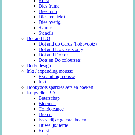
Kerst
Dies frame
Dies mini
Dies met tekst
Dies overig
Stamps
Stencils
Dot and DO
Dot and do Cards (hobbydotz)
Dot and Do Cards only
Dot and Do sets
Dots en Do coloursets
Dotty design
Inkt / expanding mousse
Expanding mousse
Inkt
Hobbydots sparkles sets en boeken
Knipvellen 3D
Beterschap
Bloemen
Condoleance
Dieren
Feestelijke gelegenheden
Huwelijk/liefde
Kerst