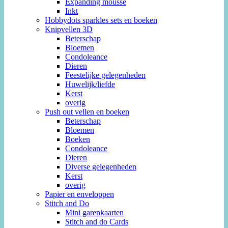
Expanding mousse
Inkt
Hobbydots sparkles sets en boeken
Knipvellen 3D
Beterschap
Bloemen
Condoleance
Dieren
Feestelijke gelegenheden
Huwelijk/liefde
Kerst
overig
Push out vellen en boeken
Beterschap
Bloemen
Boeken
Condoleance
Dieren
Diverse gelegenheden
Kerst
overig
Papier en enveloppen
Stitch and Do
Mini garenkaarten
Stitch and do Cards