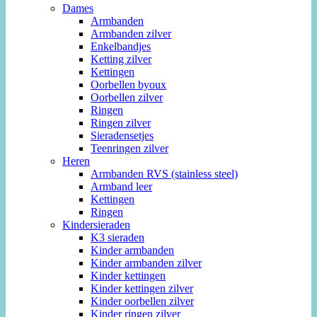
Dames
Armbanden
Armbanden zilver
Enkelbandjes
Ketting zilver
Kettingen
Oorbellen byoux
Oorbellen zilver
Ringen
Ringen zilver
Sieradensetjes
Teenringen zilver
Heren
Armbanden RVS (stainless steel)
Armband leer
Kettingen
Ringen
Kindersieraden
K3 sieraden
Kinder armbanden
Kinder armbanden zilver
Kinder kettingen
Kinder kettingen zilver
Kinder oorbellen zilver
Kinder ringen zilver