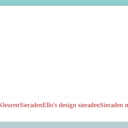
Kleuren
Sieraden
Ello's design sieraden
Sieraden 