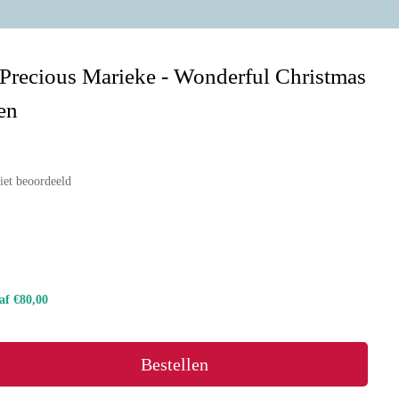
 Precious Marieke - Wonderful Christmas
en
iet beoordeeld
naf €80,00
Bestellen