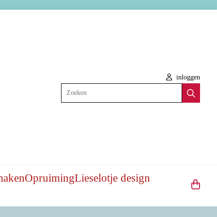
inloggen
Zoeken
maken
Opruiming
Lieselotje design