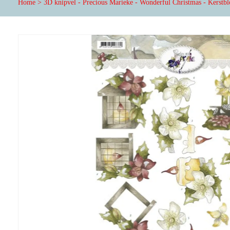
Home
>
3D knipvel - Precious Marieke - Wonderful Christmas - Kerstb