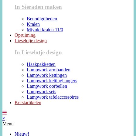
In Sieraden maken
Benodigdheden
Kralen
Miyuki kralen 11/0
Opruiming
Lieselotje design
In Lieselotje design
Haakpakketten
Lampwork armbanden
Lampwork kettingen
Lampwork kettinghangers
Lampwork oorbellen
Lampwork sets
Lampwork tafelaccessoires
Kerstartikelen
×
Menu
Nieuw!