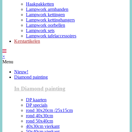
Haakpakketten
Lampwork armbanden
Lampwork kettingen
Lampwork kettinghangers
Lampwork oorbellen
Lampwork sets
Lampwork tafelaccessoires
Kerstartikelen
×
Menu
Nieuw!
Diamond painting
In Diamond painting
DP kaarten
DP specials
rond 30x20cm /25x15cm
rond 40x30cm
rond 50x40cm
40x30cm vierkant
50x40cm vierkant