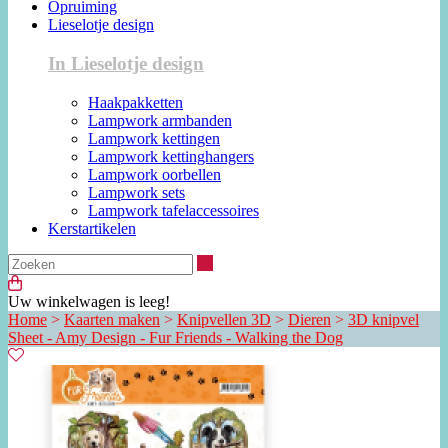
Opruiming
Lieselotje design
In Lieselotje design
Haakpakketten
Lampwork armbanden
Lampwork kettingen
Lampwork kettinghangers
Lampwork oorbellen
Lampwork sets
Lampwork tafelaccessoires
Kerstartikelen
Zoeken
Uw winkelwagen is leeg!
Home
>
Kaarten maken
>
Knipvellen 3D
>
Dieren
>
3D knipvel
Sheet - Amy Design - Fur Friends - Walking the Dog