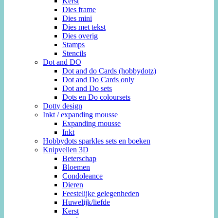
Kerst
Dies frame
Dies mini
Dies met tekst
Dies overig
Stamps
Stencils
Dot and DO
Dot and do Cards (hobbydotz)
Dot and Do Cards only
Dot and Do sets
Dots en Do coloursets
Dotty design
Inkt / expanding mousse
Expanding mousse
Inkt
Hobbydots sparkles sets en boeken
Knipvellen 3D
Beterschap
Bloemen
Condoleance
Dieren
Feestelijke gelegenheden
Huwelijk/liefde
Kerst