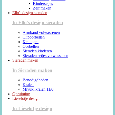
Kindersetjes
Zelf maken
Ello's design sieraden
In Ello's design sieraden
Armband volwassenen
Clipoorbellen
Kettingen
Oorbellen
Sieraden kinderen
Sieraden setjes volwassenen
Sieraden maken
In Sieraden maken
Benodigdheden
Kralen
Miyuki kralen 11/0
Opruiming
Lieselotje design
In Lieselotje design