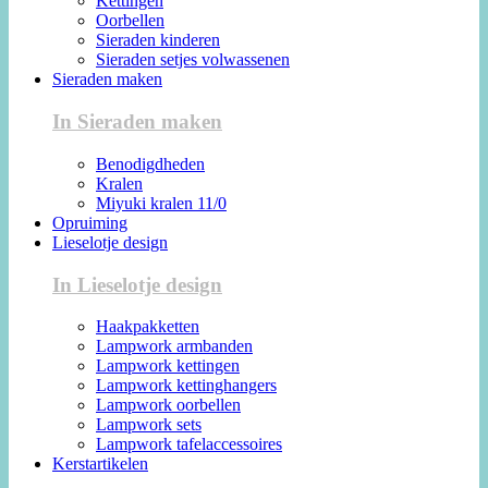
Kettingen
Oorbellen
Sieraden kinderen
Sieraden setjes volwassenen
Sieraden maken
In Sieraden maken
Benodigdheden
Kralen
Miyuki kralen 11/0
Opruiming
Lieselotje design
In Lieselotje design
Haakpakketten
Lampwork armbanden
Lampwork kettingen
Lampwork kettinghangers
Lampwork oorbellen
Lampwork sets
Lampwork tafelaccessoires
Kerstartikelen