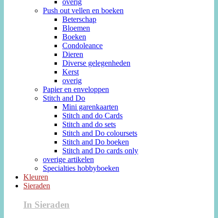
overig
Push out vellen en boeken
Beterschap
Bloemen
Boeken
Condoleance
Dieren
Diverse gelegenheden
Kerst
overig
Papier en enveloppen
Stitch and Do
Mini garenkaarten
Stitch and do Cards
Stitch and do sets
Stitch and Do coloursets
Stitch and Do boeken
Stitch and Do cards only
overige artikelen
Specialties hobbyboeken
Kleuren
Sieraden
In Sieraden