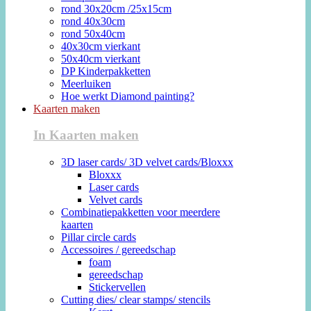
rond 30x20cm /25x15cm
rond 40x30cm
rond 50x40cm
40x30cm vierkant
50x40cm vierkant
DP Kinderpakketten
Meerluiken
Hoe werkt Diamond painting?
Kaarten maken
In Kaarten maken
3D laser cards/ 3D velvet cards/Bloxxx
Bloxxx
Laser cards
Velvet cards
Combinatiepakketten voor meerdere
kaarten
Pillar circle cards
Accessoires / gereedschap
foam
gereedschap
Stickervellen
Cutting dies/ clear stamps/ stencils