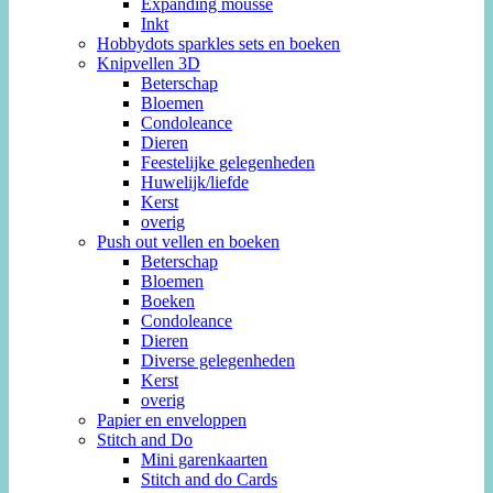
Expanding mousse
Inkt
Hobbydots sparkles sets en boeken
Knipvellen 3D
Beterschap
Bloemen
Condoleance
Dieren
Feestelijke gelegenheden
Huwelijk/liefde
Kerst
overig
Push out vellen en boeken
Beterschap
Bloemen
Boeken
Condoleance
Dieren
Diverse gelegenheden
Kerst
overig
Papier en enveloppen
Stitch and Do
Mini garenkaarten
Stitch and do Cards