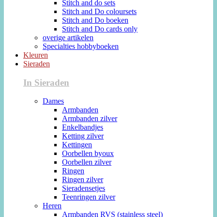
Stitch and do sets
Stitch and Do coloursets
Stitch and Do boeken
Stitch and Do cards only
overige artikelen
Specialties hobbyboeken
Kleuren
Sieraden
In Sieraden
Dames
Armbanden
Armbanden zilver
Enkelbandjes
Ketting zilver
Kettingen
Oorbellen byoux
Oorbellen zilver
Ringen
Ringen zilver
Sieradensetjes
Teenringen zilver
Heren
Armbanden RVS (stainless steel)