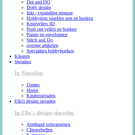
Dot and DO
Dotty design
Inkt / expanding mousse
Hobbydots sparkles sets en boeken
Knipvellen 3D
Push out vellen en boeken
Papier en enveloppen
Stitch and Do
overige artikelen
Specialties hobbyboeken
Kleuren
Sieraden
In Sieraden
Dames
Heren
Kindersieraden
Ello's design sieraden
In Ello's design sieraden
Armband volwassenen
Clipoorbellen