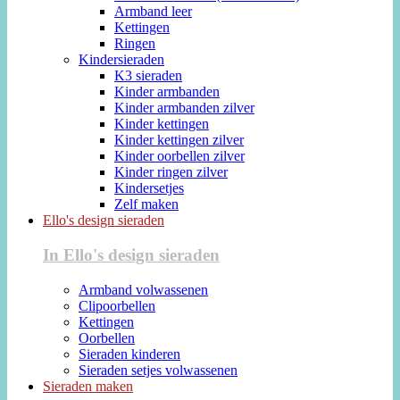
Armband leer
Kettingen
Ringen
Kindersieraden
K3 sieraden
Kinder armbanden
Kinder armbanden zilver
Kinder kettingen
Kinder kettingen zilver
Kinder oorbellen zilver
Kinder ringen zilver
Kindersetjes
Zelf maken
Ello's design sieraden
In Ello's design sieraden
Armband volwassenen
Clipoorbellen
Kettingen
Oorbellen
Sieraden kinderen
Sieraden setjes volwassenen
Sieraden maken