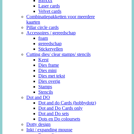
Bloxxx
Laser cards
Velvet cards
Combinatiepakketten voor meerdere
kaarten
Pillar circle cards
Accessoires / gereedschap
foam
gereedschap
Stickervellen
Cutting dies/ clear stamps/ stencils
Kerst
Dies frame
Dies mini
Dies met tekst
Dies overig
Stamps
Stencils
Dot and DO
Dot and do Cards (hobbydotz)
Dot and Do Cards only
Dot and Do sets
Dots en Do coloursets
Dotty design
Inkt / expanding mousse