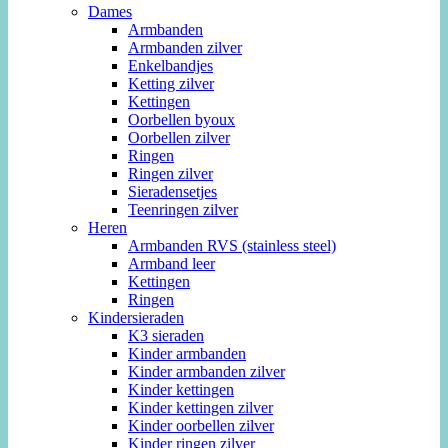
Dames
Armbanden
Armbanden zilver
Enkelbandjes
Ketting zilver
Kettingen
Oorbellen byoux
Oorbellen zilver
Ringen
Ringen zilver
Sieradensetjes
Teenringen zilver
Heren
Armbanden RVS (stainless steel)
Armband leer
Kettingen
Ringen
Kindersieraden
K3 sieraden
Kinder armbanden
Kinder armbanden zilver
Kinder kettingen
Kinder kettingen zilver
Kinder oorbellen zilver
Kinder ringen zilver