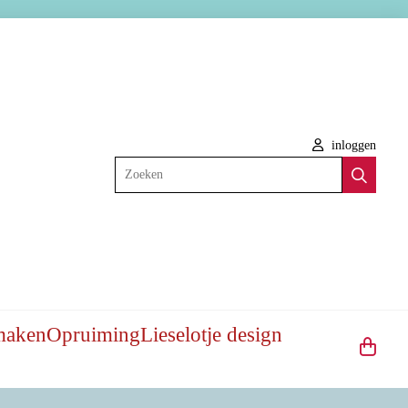
inloggen
Zoeken
maken
Opruiming
Lieselotje design