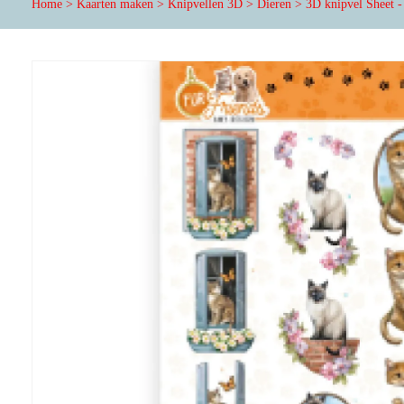
Home
>
Kaarten maken
>
Knipvellen 3D
>
Dieren
>
3D knipvel Sheet -