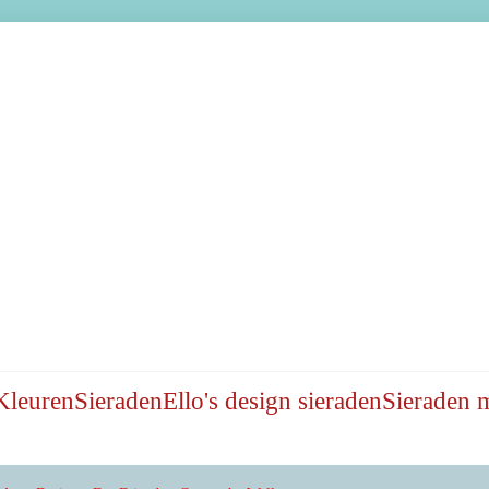
Kleuren
Sieraden
Ello's design sieraden
Sieraden 