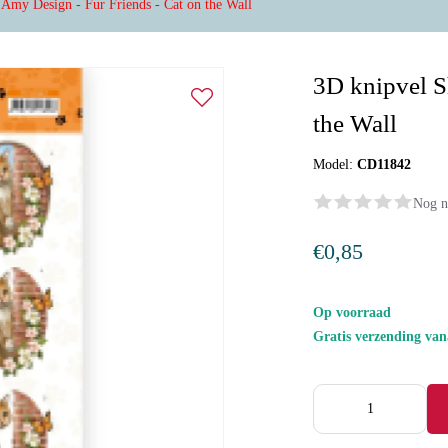
 Amy Design - Fur Friends - Cat on the Wall
3D knipvel S
the Wall
Model:
CD11842
Nog n
€0,85
Op voorraad
Gratis verzending va