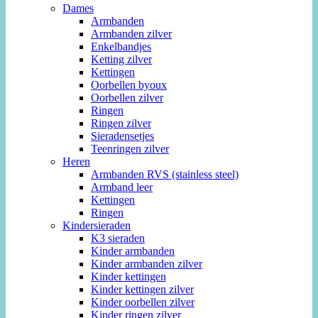
Dames
Armbanden
Armbanden zilver
Enkelbandjes
Ketting zilver
Kettingen
Oorbellen byoux
Oorbellen zilver
Ringen
Ringen zilver
Sieradensetjes
Teenringen zilver
Heren
Armbanden RVS (stainless steel)
Armband leer
Kettingen
Ringen
Kindersieraden
K3 sieraden
Kinder armbanden
Kinder armbanden zilver
Kinder kettingen
Kinder kettingen zilver
Kinder oorbellen zilver
Kinder ringen zilver