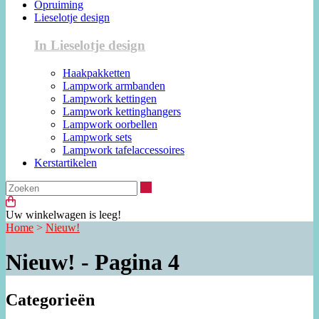
Opruiming
Lieselotje design
In Lieselotje design
Haakpakketten
Lampwork armbanden
Lampwork kettingen
Lampwork kettinghangers
Lampwork oorbellen
Lampwork sets
Lampwork tafelaccessoires
Kerstartikelen
Zoeken
Uw winkelwagen is leeg!
Home
>
Nieuw!
Nieuw! - Pagina 4
Categorieën