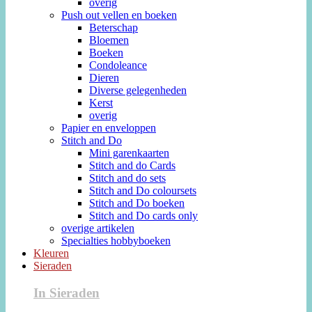
overig
Push out vellen en boeken
Beterschap
Bloemen
Boeken
Condoleance
Dieren
Diverse gelegenheden
Kerst
overig
Papier en enveloppen
Stitch and Do
Mini garenkaarten
Stitch and do Cards
Stitch and do sets
Stitch and Do coloursets
Stitch and Do boeken
Stitch and Do cards only
overige artikelen
Specialties hobbyboeken
Kleuren
Sieraden
In Sieraden