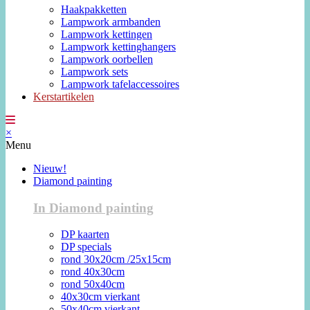
Haakpakketten
Lampwork armbanden
Lampwork kettingen
Lampwork kettinghangers
Lampwork oorbellen
Lampwork sets
Lampwork tafelaccessoires
Kerstartikelen
×
Menu
Nieuw!
Diamond painting
In Diamond painting
DP kaarten
DP specials
rond 30x20cm /25x15cm
rond 40x30cm
rond 50x40cm
40x30cm vierkant
50x40cm vierkant