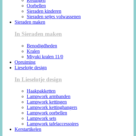
Kettingen
Oorbellen
Sieraden kinderen
Sieraden setjes volwassenen
Sieraden maken
In Sieraden maken
Benodigdheden
Kralen
Miyuki kralen 11/0
Opruiming
Lieselotje design
In Lieselotje design
Haakpakketten
Lampwork armbanden
Lampwork kettingen
Lampwork kettinghangers
Lampwork oorbellen
Lampwork sets
Lampwork tafelaccessoires
Kerstartikelen