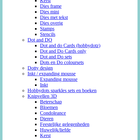
Kerst
Dies frame
Dies mini
Dies met tekst
Dies overig
Stamps
Stencils
Dot and DO
Dot and do Cards (hobbydotz)
Dot and Do Cards only
Dot and Do sets
Dots en Do coloursets
Dotty design
Inkt / expanding mousse
Expanding mousse
Inkt
Hobbydots sparkles sets en boeken
Knipvellen 3D
Beterschap
Bloemen
Condoleance
Dieren
Feestelijke gelegenheden
Huwelijk/liefde
Kerst