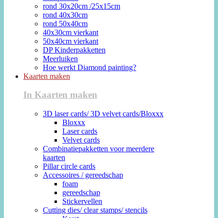
rond 30x20cm /25x15cm
rond 40x30cm
rond 50x40cm
40x30cm vierkant
50x40cm vierkant
DP Kinderpakketten
Meerluiken
Hoe werkt Diamond painting?
Kaarten maken
In Kaarten maken
3D laser cards/ 3D velvet cards/Bloxxx
Bloxxx
Laser cards
Velvet cards
Combinatiepakketten voor meerdere
kaarten
Pillar circle cards
Accessoires / gereedschap
foam
gereedschap
Stickervellen
Cutting dies/ clear stamps/ stencils