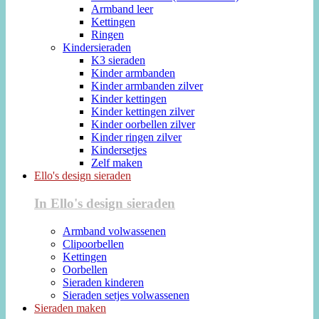
Armband leer
Kettingen
Ringen
Kindersieraden
K3 sieraden
Kinder armbanden
Kinder armbanden zilver
Kinder kettingen
Kinder kettingen zilver
Kinder oorbellen zilver
Kinder ringen zilver
Kindersetjes
Zelf maken
Ello's design sieraden
In Ello's design sieraden
Armband volwassenen
Clipoorbellen
Kettingen
Oorbellen
Sieraden kinderen
Sieraden setjes volwassenen
Sieraden maken