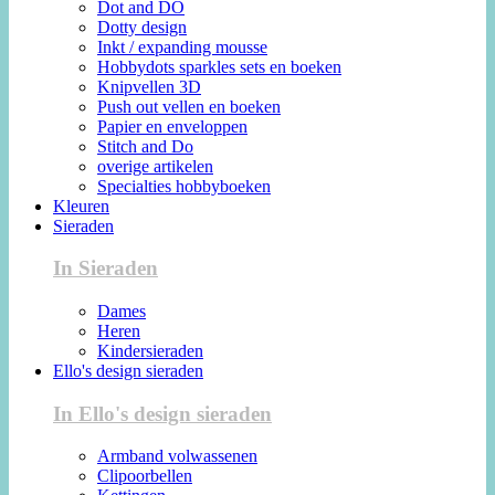
Dot and DO
Dotty design
Inkt / expanding mousse
Hobbydots sparkles sets en boeken
Knipvellen 3D
Push out vellen en boeken
Papier en enveloppen
Stitch and Do
overige artikelen
Specialties hobbyboeken
Kleuren
Sieraden
In Sieraden
Dames
Heren
Kindersieraden
Ello's design sieraden
In Ello's design sieraden
Armband volwassenen
Clipoorbellen