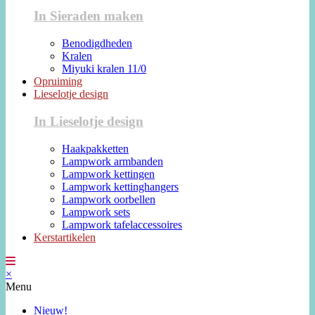
In Sieraden maken
Benodigdheden
Kralen
Miyuki kralen 11/0
Opruiming
Lieselotje design
In Lieselotje design
Haakpakketten
Lampwork armbanden
Lampwork kettingen
Lampwork kettinghangers
Lampwork oorbellen
Lampwork sets
Lampwork tafelaccessoires
Kerstartikelen
×
Menu
Nieuw!