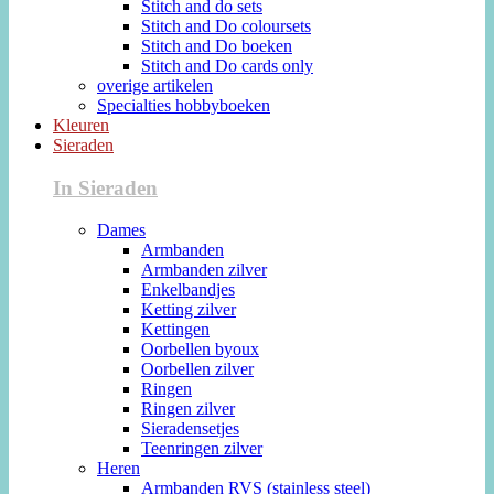
Stitch and do sets
Stitch and Do coloursets
Stitch and Do boeken
Stitch and Do cards only
overige artikelen
Specialties hobbyboeken
Kleuren
Sieraden
In Sieraden
Dames
Armbanden
Armbanden zilver
Enkelbandjes
Ketting zilver
Kettingen
Oorbellen byoux
Oorbellen zilver
Ringen
Ringen zilver
Sieradensetjes
Teenringen zilver
Heren
Armbanden RVS (stainless steel)