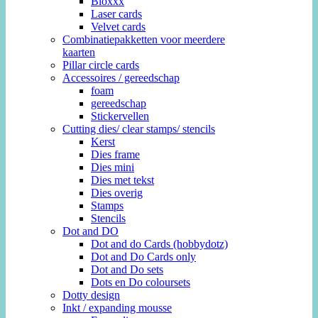
Bloxxx
Laser cards
Velvet cards
Combinatiepakketten voor meerdere
kaarten
Pillar circle cards
Accessoires / gereedschap
foam
gereedschap
Stickervellen
Cutting dies/ clear stamps/ stencils
Kerst
Dies frame
Dies mini
Dies met tekst
Dies overig
Stamps
Stencils
Dot and DO
Dot and do Cards (hobbydotz)
Dot and Do Cards only
Dot and Do sets
Dots en Do coloursets
Dotty design
Inkt / expanding mousse