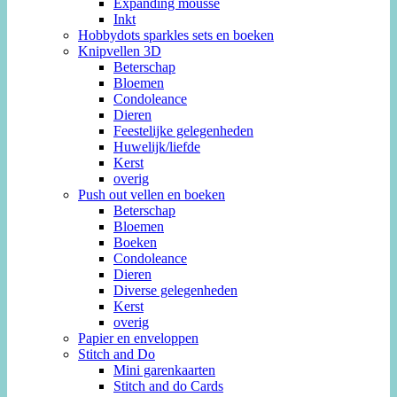
Expanding mousse
Inkt
Hobbydots sparkles sets en boeken
Knipvellen 3D
Beterschap
Bloemen
Condoleance
Dieren
Feestelijke gelegenheden
Huwelijk/liefde
Kerst
overig
Push out vellen en boeken
Beterschap
Bloemen
Boeken
Condoleance
Dieren
Diverse gelegenheden
Kerst
overig
Papier en enveloppen
Stitch and Do
Mini garenkaarten
Stitch and do Cards