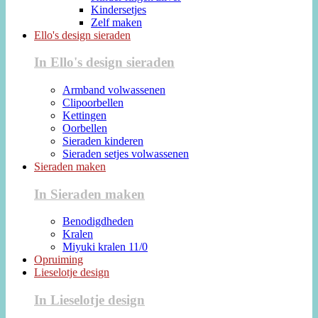
Kindersetjes
Zelf maken
Ello's design sieraden
In Ello's design sieraden
Armband volwassenen
Clipoorbellen
Kettingen
Oorbellen
Sieraden kinderen
Sieraden setjes volwassenen
Sieraden maken
In Sieraden maken
Benodigdheden
Kralen
Miyuki kralen 11/0
Opruiming
Lieselotje design
In Lieselotje design