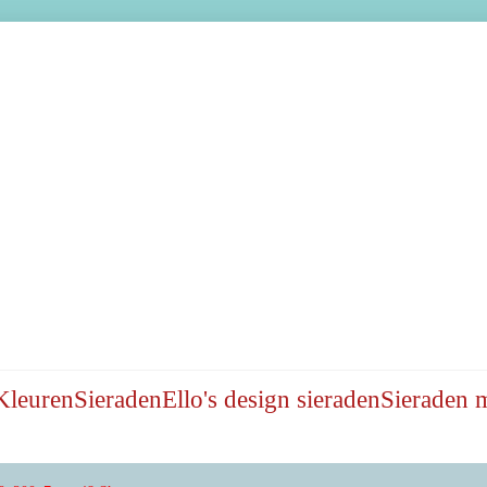
Kleuren
Sieraden
Ello's design sieraden
Sieraden 