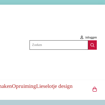
inloggen
Zoeken
maken
Opruiming
Lieselotje design